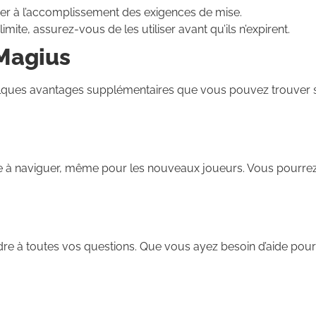
er à l’accomplissement des exigences de mise.
ite, assurez-vous de les utiliser avant qu’ils n’expirent.
 Magius
quelques avantages supplémentaires que vous pouvez trouver 
cile à naviguer, même pour les nouveaux joueurs. Vous pourr
dre à toutes vos questions. Que vous ayez besoin d’aide pour