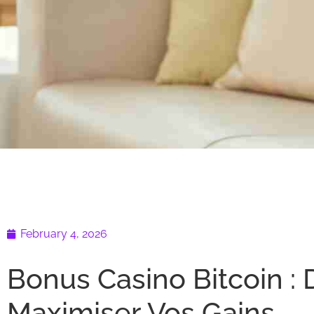
February 4, 2026
Bonus Casino Bitcoin :
Maximiser Vos Gains