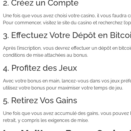
2. Créez un Compte
Une fois que vous avez choisi votre casino, il vous faudra 
Pour commencer, visitez le site du casino et recherchez l’opt
3. Effectuez Votre Dépôt en Bitco
Après l’inscription, vous devrez effectuer un dépôt en bit
conditions de mise attachées au bonus.
4. Profitez des Jeux
Avec votre bonus en main, lancez-vous dans vos jeux préfér
utilisez votre bonus pour maximiser votre temps de jeu.
5. Retirez Vos Gains
Une fois que vous avez accumulé des gains, vous pouvez les
retrait, y compris les exigences de mise.