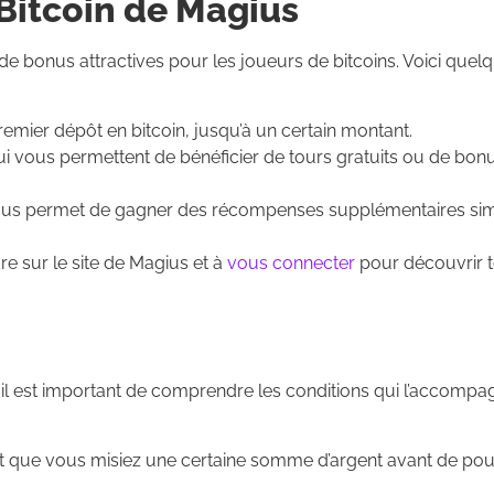
Bitcoin de Magius
e bonus attractives pour les joueurs de bitcoins. Voici que
mier dépôt en bitcoin, jusqu’à un certain montant.
ui vous permettent de bénéficier de tours gratuits ou de bon
ous permet de gagner des récompenses supplémentaires si
re sur le site de Magius et à
vous connecter
pour découvrir t
 il est important de comprendre les conditions qui l’accompag
 que vous misiez une certaine somme d’argent avant de pouv