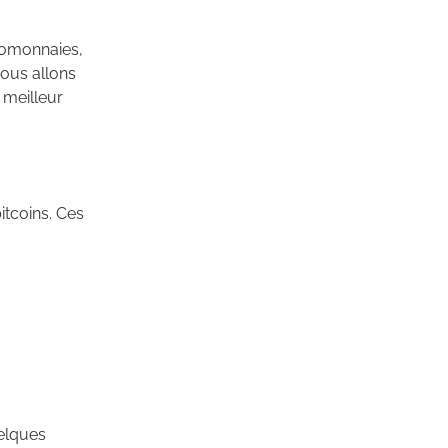
ptomonnaies,
nous allons
 meilleur
itcoins. Ces
uelques