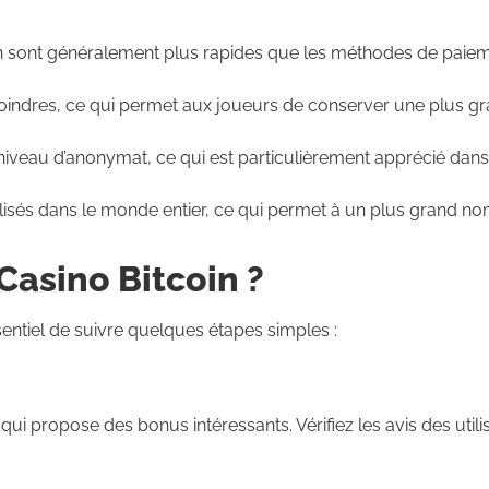
oin sont généralement plus rapides que les méthodes de paie
moindres, ce qui permet aux joueurs de conserver une plus gr
 niveau d’anonymat, ce qui est particulièrement apprécié dan
ilisés dans le monde entier, ce qui permet à un plus grand n
asino Bitcoin ?
ssentiel de suivre quelques étapes simples :
ui propose des bonus intéressants. Vérifiez les avis des utili