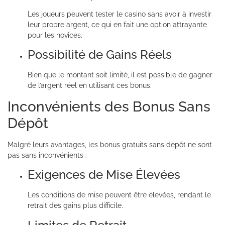
Les joueurs peuvent tester le casino sans avoir à investir
leur propre argent, ce qui en fait une option attrayante
pour les novices.
Possibilité de Gains Réels
Bien que le montant soit limité, il est possible de gagner
de l’argent réel en utilisant ces bonus.
Inconvénients des Bonus Sans
Dépôt
Malgré leurs avantages, les bonus gratuits sans dépôt ne sont
pas sans inconvénients :
Exigences de Mise Élevées
Les conditions de mise peuvent être élevées, rendant le
retrait des gains plus difficile.