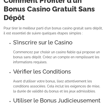
Comment Profiter d’un
Bonus Casino Gratuit Sans
Dépôt
Pour tirer le meilleur parti d’un bonus casino gratuit sans dépôt,
il est essentiel de suivre quelques étapes simples :
S’inscrire sur le Casino
Commencez par choisir un casino fiable qui propose un
bonus sans dépôt. Créez un compte en remplissant les
informations requises.
Vérifier les Conditions
Avant d’utiliser votre bonus, lisez attentivement les
conditions associées. Cela inclut les exigences de mise,
la durée de validité du bonus et les jeux admissibles.
Utiliser le Bonus Judicieusement