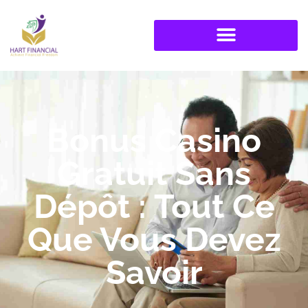
Bonus Casino
Gratuit Sans
Dépôt : Tout Ce
Que Vous Devez
Savoir