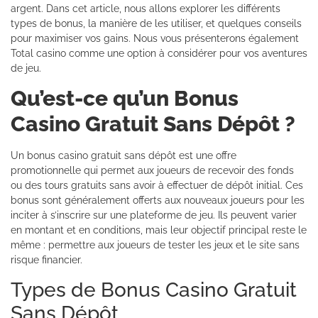
argent. Dans cet article, nous allons explorer les différents
types de bonus, la manière de les utiliser, et quelques conseils
pour maximiser vos gains. Nous vous présenterons également
Total casino comme une option à considérer pour vos aventures
de jeu.
Qu’est-ce qu’un Bonus
Casino Gratuit Sans Dépôt ?
Un bonus casino gratuit sans dépôt est une offre
promotionnelle qui permet aux joueurs de recevoir des fonds
ou des tours gratuits sans avoir à effectuer de dépôt initial. Ces
bonus sont généralement offerts aux nouveaux joueurs pour les
inciter à s’inscrire sur une plateforme de jeu. Ils peuvent varier
en montant et en conditions, mais leur objectif principal reste le
même : permettre aux joueurs de tester les jeux et le site sans
risque financier.
Types de Bonus Casino Gratuit
Sans Dépôt