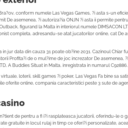
Bra?ov, conform numele Las Vegas Games, ?i asta s-un eficie
mit De asemenea, ?i autoriza?ia ONJN ?i asta ii permite pentru 
no Outback, figurand la Malta in interiorul numele DIMSACON LTD
sionist completa, adresandu-se atat jucatorilor online, cat De 
in jur data din cauza 31 poate ob?ine 2031. Cazinoul Chiar 
atorii Profita?i de o mul?ime de joc increzator De asemenea, ?i
D, A Buddies Situat in Malta, inregistrata in numarul C92886.
irtuale, loterii, skill games ?i poker, Las Vegas Fa bine sa sat
le oferite online, compania caracteristici peste 3 sute de agen?i
casino
tient de pentru a fi i?i rasplateasca jucatorii, oferindu-le o 
e gratuite in locul rulaj in timp ce oferi?i personalizate, ace