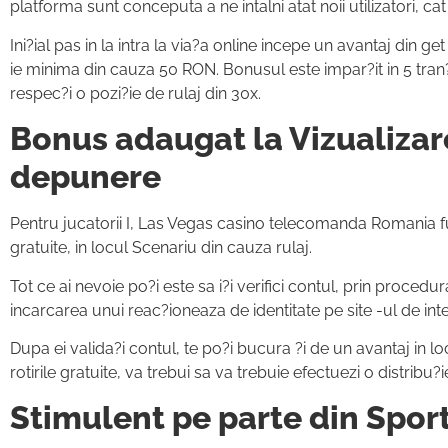
platforma sunt conceputa a ne intalni atat noii utilizatori, cat ?
Ini?ial pas in la intra la via?a online incepe un avantaj din g
ie minima din cauza 50 RON. Bonusul este impar?it in 5 tran
respec?i o pozi?ie de rulaj din 30x.
Bonus adaugat la Vizualizar
depunere
Pentru jucatorii I, Las Vegas casino telecomanda Romania fur
gratuite, in locul Scenariu din cauza rulaj.
Tot ce ai nevoie po?i este sa i?i verifici contul, prin proce
incarcarea unui reac?ioneaza de identitate pe site -ul de in
Dupa ei valida?i contul, te po?i bucura ?i de un avantaj in l
rotirile gratuite, va trebui sa va trebuie efectuezi o distrib
Stimulent pe parte din Spor