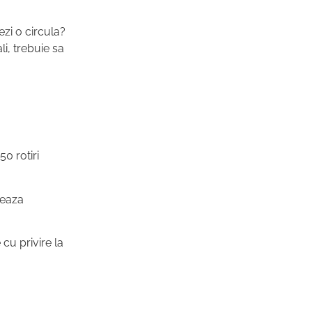
ezi o circula?
i, trebuie sa
0 rotiri
reaza
cu privire la