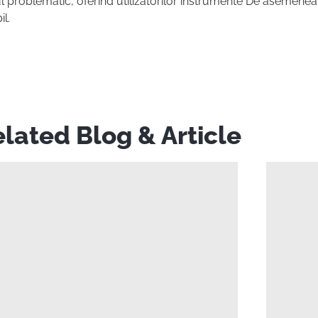
 problematic, oferind utilizatorilor instrumente De asemenea,
l.
lated Blog & Article