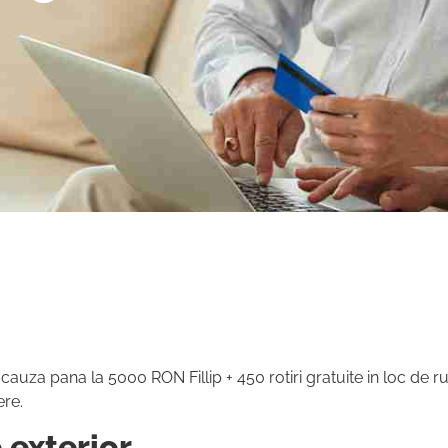
uza pana la 5000 RON Fillip + 450 rotiri gratuite in loc de rul
ere.
 exterior