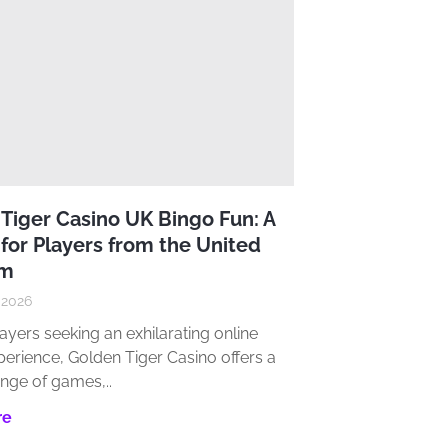
Tiger Casino UK Bingo Fun: A
for Players from the United
om
, 2026
ayers seeking an exhilarating online
perience‚ Golden Tiger Casino offers a
ange of games‚..
re