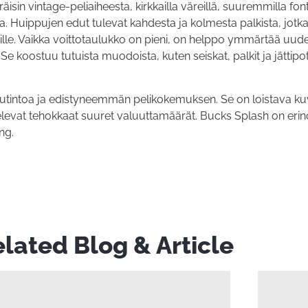
äisin vintage-peliaiheesta, kirkkailla väreillä, suuremmilla fonte
ta. Huippujen edut tulevat kahdesta ja kolmesta palkista, jotk
joille. Vaikka voittotaulukko on pieni, on helppo ymmärtää uud
Se koostuu tutuista muodoista, kuten seiskat, palkit ja jättipo
i nautintoa ja edistyneemmän pelikokemuksen. Se on loistava kuv
ttelevat tehokkaat suuret valuuttamäärät. Bucks Splash on eri
ng.
lated Blog & Article