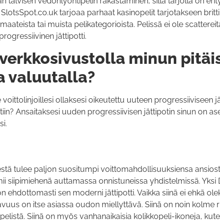
 talvisen vedonlyöntipelin rakastaminen, sillä tarjolla on erity
.
SlotsSpot.co.uk tarjoaa parhaat kasinopelit tarjotakseen brittil
ateista tai muista pelikategorioista. Pelissä ei ole scattereit
ogressiivinen jättipotti.
verkkosivustolla minun pitäis
a valuutalla?
ittolinjoillesi ollaksesi oikeutettu uuteen progressiiviseen jät
in? Ansaitaksesi uuden progressiivisen jättipotin sinun on as
si.
isestä tulee paljon suositumpi voittomahdollisuuksiensa ansiost
ii siipimiehenä auttamassa onnistuneissa yhdistelmissä. Yksi 
n ehdottomasti sen moderni jättipotti. Vaikka siinä ei ehkä ol
uus on itse asiassa oudon miellyttävä. Siinä on noin kolme ru
pelistä. Siinä on myös vanhanaikaisia ​​kolikkopeli-ikoneja, kuten