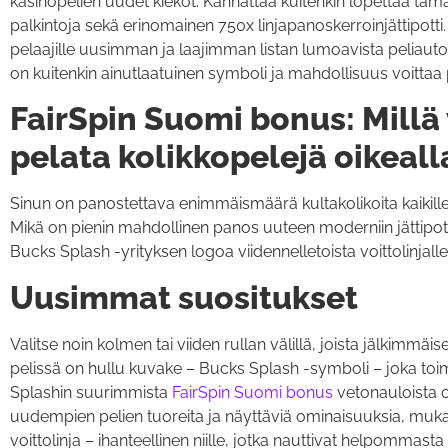
kasinopelien uudet kiekot. Kannattaa kuitenkin lopettaa tämän
palkintoja sekä erinomainen 750x linjapanoskerroinjättipotti
pelaajille uusimman ja laajimman listan lumoavista peliautoma
on kuitenkin ainutlaatuinen symboli ja mahdollisuus voittaa pr
FairSpin Suomi bonus: Millä 
pelata kolikkopelejä oikeall
Sinun on panostettava enimmäismäärä kultakolikoita kaikille vo
Mikä on pienin mahdollinen panos uuteen moderniin jättipotti
Bucks Splash -yrityksen logoa viidennelletoista voittolinjalle
Uusimmat suositukset
Valitse noin kolmen tai viiden rullan välillä, joista jälkimmä
pelissä on hullu kuvake – Bucks Splash -symboli – joka toim
Splashin suurimmista
FairSpin Suomi bonus
vetonauloista o
uudempien pelien tuoreita ja näyttäviä ominaisuuksia, mukav
voittolinja – ihanteellinen niille, jotka nauttivat helpommasta 