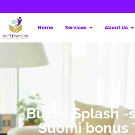
Home
Services
About Us
Bucks Splash -s
Suomi bonus T