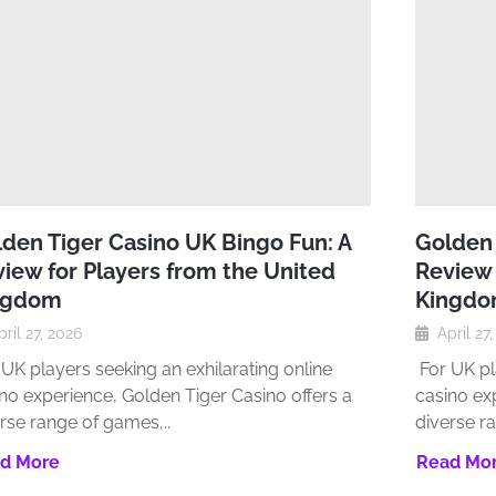
den Tiger Casino UK Bingo Fun: A
Golden 
iew for Players from the United
Review 
ngdom
Kingd
pril 27, 2026
April 27
UK players seeking an exhilarating online
For UK pl
no experience‚ Golden Tiger Casino offers a
casino ex
rse range of games‚..
diverse r
d More
Read Mo