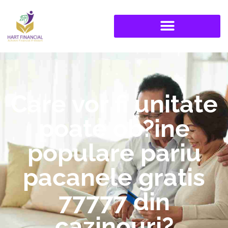
Care vor fi unitate
poate ob?ine
populare pariu
pacanele gratis
77777 din
cazinouri?