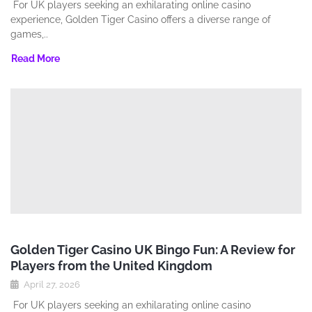
For UK players seeking an exhilarating online casino
experience‚ Golden Tiger Casino offers a diverse range of
games‚..
Read More
Golden Tiger Casino UK Bingo Fun: A Review for
Players from the United Kingdom
April 27, 2026
For UK players seeking an exhilarating online casino