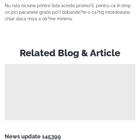
Nu rata niciuna printre lista aceste promo?ii, pentru ca In timp
ce joci pacanele gratis po?i dobande?te o ca?tig intotdeauna,
chiar daca miza a ob?ine minima.
Related Blog & Article
News update 145399