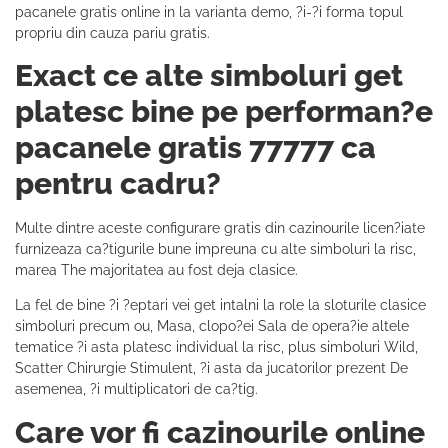
pacanele gratis online in la varianta demo, ?i-?i forma topul
propriu din cauza pariu gratis.
Exact ce alte simboluri get
platesc bine pe performan?e
pacanele gratis 77777 ca
pentru cadru?
Multe dintre aceste configurare gratis din cazinourile licen?iate
furnizeaza ca?tigurile bune impreuna cu alte simboluri la risc,
marea The majoritatea au fost deja clasice.
La fel de bine ?i ?eptari vei get intalni la role la sloturile clasice
simboluri precum ou, Masa, clopo?ei Sala de opera?ie altele
tematice ?i asta platesc individual la risc, plus simboluri Wild,
Scatter Chirurgie Stimulent, ?i asta da jucatorilor prezent De
asemenea, ?i multiplicatori de ca?tig.
Care vor fi cazinourile online