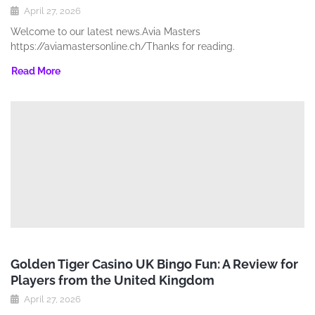
April 27, 2026
Welcome to our latest news.Avia Masters
https://aviamastersonline.ch/Thanks for reading.
Read More
Golden Tiger Casino UK Bingo Fun: A Review for
Players from the United Kingdom
April 27, 2026