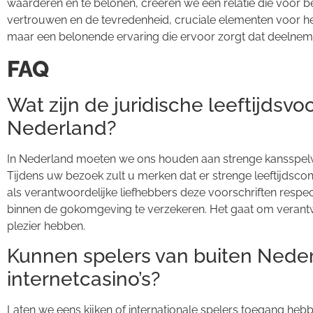
waarderen en te belonen, creëren we een relatie die voor be
vertrouwen en de tevredenheid, cruciale elementen voor het
maar een belonende ervaring die ervoor zorgt dat deelnem
FAQ
Wat zijn de juridische leeftijdsv
Nederland?
In Nederland moeten we ons houden aan strenge kansspelw
Tijdens uw bezoek zult u merken dat er strenge leeftijds
als verantwoordelijke liefhebbers deze voorschriften respe
binnen de gokomgeving te verzekeren. Het gaat om verantw
plezier hebben.
Kunnen spelers van buiten Nede
internetcasino’s?
Laten we eens kijken of internationale spelers toegang hebb