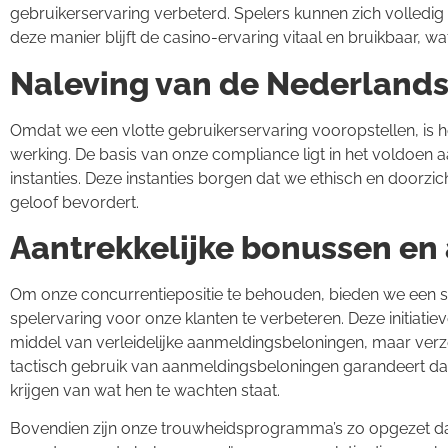
gebruikerservaring verbeterd. Spelers kunnen zich volledig
deze manier blijft de casino-ervaring vitaal en bruikbaar, w
Naleving van de Nederlands
Omdat we een vlotte gebruikerservaring vooropstellen, is h
werking. De basis van onze compliance ligt in het voldoen
instanties. Deze instanties borgen dat we ethisch en doorzi
geloof bevordert.
Aantrekkelijke bonussen en
Om onze concurrentiepositie te behouden, bieden we een s
spelervaring voor onze klanten te verbeteren. Deze initiatie
middel van verleidelijke aanmeldingsbeloningen, maar verz
tactisch gebruik van aanmeldingsbeloningen garandeert dat
krijgen van wat hen te wachten staat.
Bovendien zijn onze trouwheidsprogramma’s zo opgezet da