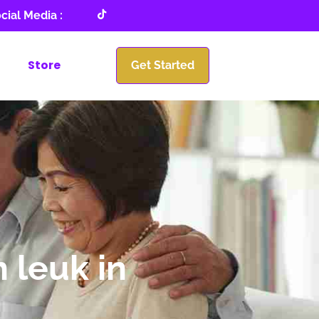
cial Media :
Store
Get Started
 leuk in