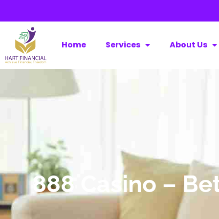
Home
Services
About Us
888 Casino – Bet