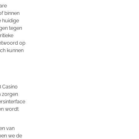
are
of binnen
e huidige
igen tegen
itieke
 antwoord op
ich kunnen
8 Casino
n zorgen
rsinterface
en wordt
ren van
bben we de