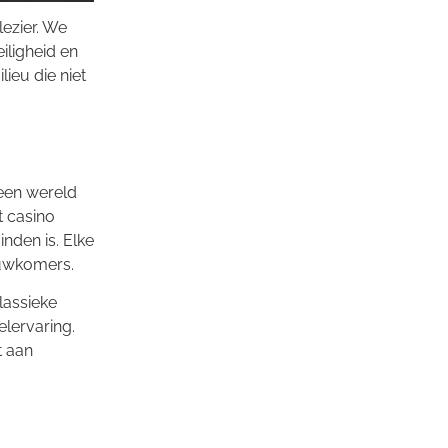
ezier. We
iligheid en
ieu die niet
 een wereld
t casino
inden is. Elke
euwkomers.
lassieke
elervaring.
t aan