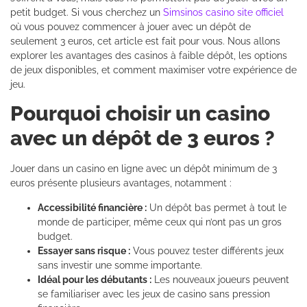
petit budget. Si vous cherchez un
Simsinos casino site officiel
où vous pouvez commencer à jouer avec un dépôt de
seulement 3 euros, cet article est fait pour vous. Nous allons
explorer les avantages des casinos à faible dépôt, les options
de jeux disponibles, et comment maximiser votre expérience de
jeu.
Pourquoi choisir un casino
avec un dépôt de 3 euros ?
Jouer dans un casino en ligne avec un dépôt minimum de 3
euros présente plusieurs avantages, notamment :
Accessibilité financière :
Un dépôt bas permet à tout le
monde de participer, même ceux qui n’ont pas un gros
budget.
Essayer sans risque :
Vous pouvez tester différents jeux
sans investir une somme importante.
Idéal pour les débutants :
Les nouveaux joueurs peuvent
se familiariser avec les jeux de casino sans pression