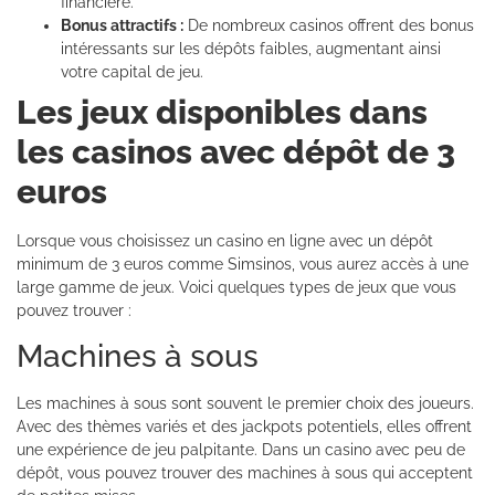
financière.
Bonus attractifs :
De nombreux casinos offrent des bonus
intéressants sur les dépôts faibles, augmentant ainsi
votre capital de jeu.
Les jeux disponibles dans
les casinos avec dépôt de 3
euros
Lorsque vous choisissez un casino en ligne avec un dépôt
minimum de 3 euros comme Simsinos, vous aurez accès à une
large gamme de jeux. Voici quelques types de jeux que vous
pouvez trouver :
Machines à sous
Les machines à sous sont souvent le premier choix des joueurs.
Avec des thèmes variés et des jackpots potentiels, elles offrent
une expérience de jeu palpitante. Dans un casino avec peu de
dépôt, vous pouvez trouver des machines à sous qui acceptent