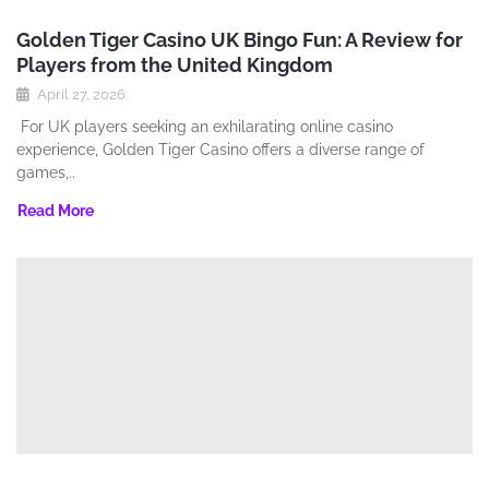
Golden Tiger Casino UK Bingo Fun: A Review for
Players from the United Kingdom
April 27, 2026
For UK players seeking an exhilarating online casino
experience‚ Golden Tiger Casino offers a diverse range of
games‚..
Read More