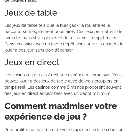
de petites mises.
Jeux de table
Les jeux de table tels que le blackjack, la roulette et le
baccarat sont également populaires. Ces jeux permettent de
faire des paris stratégiques et de tester vos compétences.
Dans un casino avec un faible dépôt, vous aurez la chance de
jouer à ces jeux sans trop dépenser.
Jeux en direct
Les casinos en direct offrent une expérience immersive. Vous
pouvez jouer à des jeux de table avec de vrais croupiers en
temps réel. Les casinos comme Simsinos proposent souvent
des jeux en direct accessibles avec un dépôt minimum.
Comment maximiser votre
expérience de jeu ?
Pour profiter au maximum de votre expérience de jeu dans un