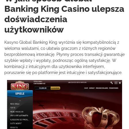
Banking King Casino ulepsza
doświadczenia
użytkowników
Kasyno Global Banking King wyróżnia się kompatybilnością z
wieloma walutami, co ułatwia graczom z różnych regionów
bezproblemową interakcję. Płynny proces transakcji gwarantuje
szybkie wpłaty i wypłaty, podnosząc ogólną satysfakcję. W
kombinacji z intuicyjnym dla użytkownika interfejsem,
poruszanie się po platformie jest intuicyjne i satysfakcjonujące.