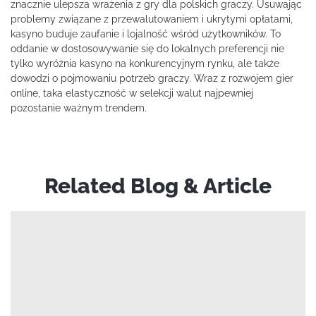
znacznie ulepsza wrażenia z gry dla polskich graczy. Usuwając
problemy związane z przewalutowaniem i ukrytymi opłatami,
kasyno buduje zaufanie i lojalność wśród użytkowników. To
oddanie w dostosowywanie się do lokalnych preferencji nie
tylko wyróżnia kasyno na konkurencyjnym rynku, ale także
dowodzi o pojmowaniu potrzeb graczy. Wraz z rozwojem gier
online, taka elastyczność w selekcji walut najpewniej
pozostanie ważnym trendem.
Related Blog & Article