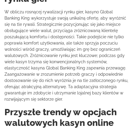
W obliczu rosnącej rywalizacji rynku gier, kasyno Global
Banking King wykorzystuje swoją unikalną ofertę, aby wyróżnić
się na tle rywali. Strategicznie pozycjonując się jako miejsce
obsługujące wiele walut, przyciąga zróżnicowaną klientelę
poszukującą komfortu i dostępności. Takie podejście nie tylko
poprawia komfort użytkowania, ale także sprzyja poczuciu
wolności wśród graczy, umożliwiając im grę bez ograniczeń
walutowych. Zróżnicowanie rynku jest kluczowe; podczas gdy
wiele kasyn trzyma się konwencjonalnych systemów,
elastyczność kasyna Global Banking King zapewnia przewagę.
Zaangażowanie w zrozumienie potrzeb graczy i odpowiednie
dostosowanie się do nich wyróżnia je na tle zatłoczonego rynku,
oferując atrakcyjną alternatywę. Ta adaptacyjna strategia
gwarantuje im zdobycie i utrzymanie lojalnej bazy klientów w
rozwijającym się sektorze gier.
Przyszłe trendy w opcjach
walutowych kasyn online