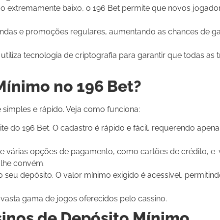
 extremamente baixo, o 196 Bet permite que novos jogado
indas e promoções regulares, aumentando as chances de ga
utiliza tecnologia de criptografia para garantir que todas as
Mínimo no 196 Bet?
 simples e rápido. Veja como funciona:
ite do 196 Bet. O cadastro é rápido e fácil, requerendo ape
e várias opções de pagamento, como cartões de crédito, e-w
 lhe convém.
seu depósito. O valor mínimo exigido é acessível, permitin
vasta gama de jogos oferecidos pelo cassino.
inos de Depósito Mínimo