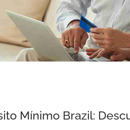
ito Mínimo Brazil: Desc