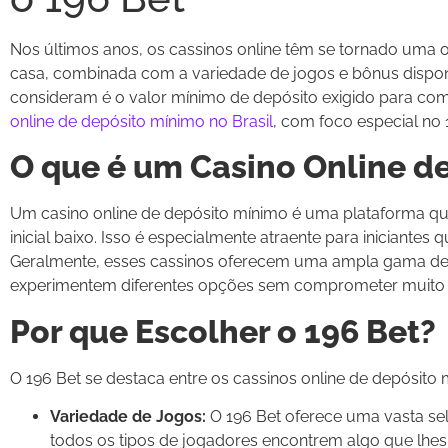
Nos últimos anos, os cassinos online têm se tornado uma o
casa, combinada com a variedade de jogos e bônus disponí
consideram é o valor mínimo de depósito exigido para com
online de depósito mínimo no Brasil
, com foco especial no 
O que é um Casino Online d
Um casino online de depósito mínimo é uma plataforma q
inicial baixo. Isso é especialmente atraente para iniciantes
Geralmente, esses cassinos oferecem uma ampla gama de j
experimentem diferentes opções sem comprometer muito
Por que Escolher o 196 Bet?
O 196 Bet se destaca entre os cassinos online de depósito m
Variedade de Jogos:
O 196 Bet oferece uma vasta sele
todos os tipos de jogadores encontrem algo que lhes