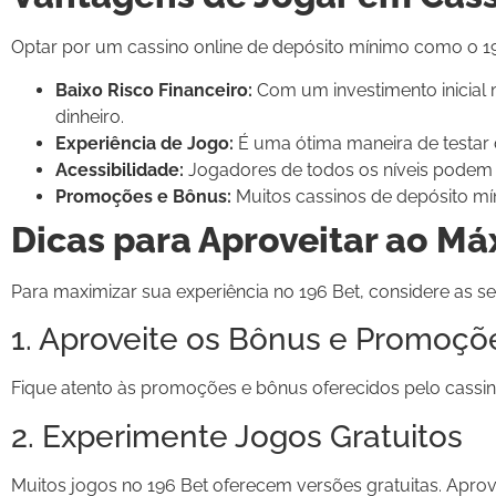
Optar por um cassino online de depósito mínimo como o 19
Baixo Risco Financeiro:
Com um investimento inicial 
dinheiro.
Experiência de Jogo:
É uma ótima maneira de testar 
Acessibilidade:
Jogadores de todos os níveis podem 
Promoções e Bônus:
Muitos cassinos de depósito m
Dicas para Aproveitar ao Má
Para maximizar sua experiência no 196 Bet, considere as se
1. Aproveite os Bônus e Promoçõ
Fique atento às promoções e bônus oferecidos pelo cassi
2. Experimente Jogos Gratuitos
Muitos jogos no 196 Bet oferecem versões gratuitas. Aprov