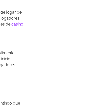
 de jogar de
s jogadores
ões de
casino
stimento
início.
ogadores
antindo que