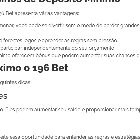
6 Bet apresenta várias vantagens:
menor, você pode se divertir sem o medo de perder grandes
diferentes jogos e aprender as regras sem pressão.
participar, independentemente do seu orçamento.
ínimo oferecem bônus que podem aumentar suas chances de
ximo o 196 Bet
guintes dicas:
es
no. Eles podem aumentar seu saldo e proporcionar mais tem
eite essa oportunidade para entender as regras e estratégias