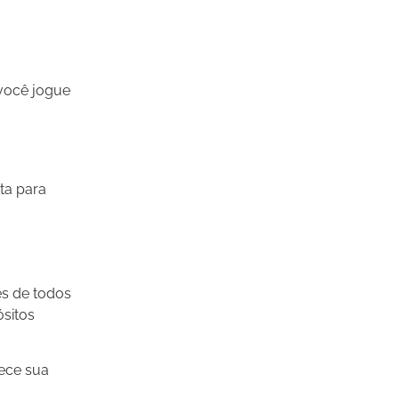
 você jogue
ta para
es de todos
ósitos
ece sua