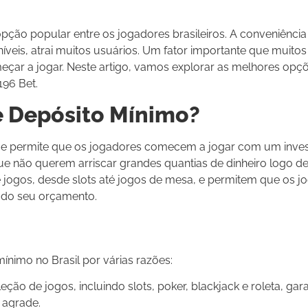
pção popular entre os jogadores brasileiros. A conveniência
veis, atrai muitos usuários. Um fator importante que muito
eçar a jogar. Neste artigo, vamos explorar as melhores opç
196 Bet.
e Depósito Mínimo?
ue permite que os jogadores comecem a jogar com um inve
 que não querem arriscar grandes quantias de dinheiro logo de 
ogos, desde slots até jogos de mesa, e permitem que os j
 do seu orçamento.
ínimo no Brasil por várias razões:
ção de jogos, incluindo slots, poker, blackjack e roleta, gar
 agrade.