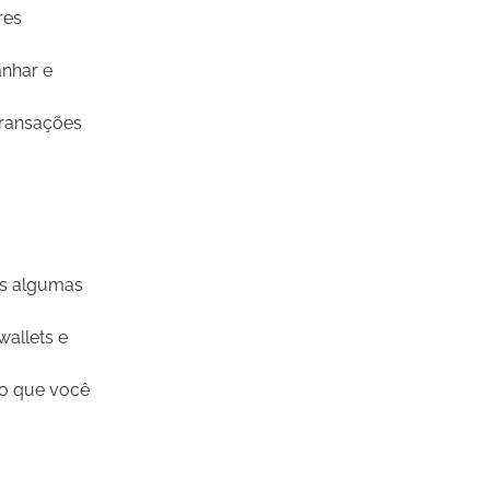
res
nhar e
 transações
nas algumas
allets e
do que você