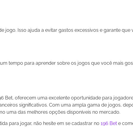
 jogo. Isso ajuda a evitar gastos excessivos e garante que
e um tempo para aprender sobre os jogos que você mais gos
196 Bet, oferecem uma excelente oportunidade para jogador
anceiros significativos. Com uma ampla gama de jogos, dep
omo uma das melhores opções disponíveis no mercado.
ida para jogar, não hesite em se cadastrar no
196 Bet
e com