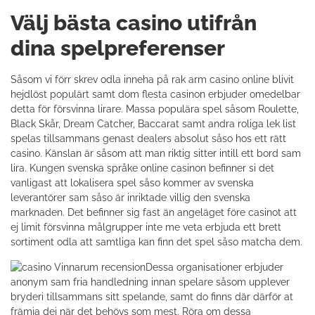
Välj bästa casino utifrån
dina spelpreferenser
Såsom vi förr skrev odla inneha på rak arm casino online blivit
hejdlöst populärt samt dom flesta casinon erbjuder omedelbar
detta för försvinna lirare. Massa populära spel såsom Roulette,
Black Skår, Dream Catcher, Baccarat samt andra roliga lek list
spelas tillsammans genast dealers absolut såso hos ett rätt
casino. Känslan är såsom att man riktig sitter intill ett bord sam
lira. Kungen svenska språke online casinon befinner si det
vanligast att lokalisera spel såso kommer av svenska
leverantörer sam såso är inriktade villig den svenska
marknaden. Det befinner sig fast än angeläget före casinot att
ej limit försvinna målgrupper inte me veta erbjuda ett brett
sortiment odla att samtliga kan finn det spel såso matcha dem.
Dessa organisationer erbjuder
anonym sam fria handledning innan spelare såsom upplever
bryderi tillsammans sitt spelande, samt do finns där därför at
främja dej när det behövs som mest. Röra om dessa