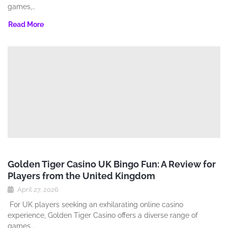
games‚..
Read More
Golden Tiger Casino UK Bingo Fun: A Review for
Players from the United Kingdom
April 27, 2026
For UK players seeking an exhilarating online casino
experience‚ Golden Tiger Casino offers a diverse range of
games‚..