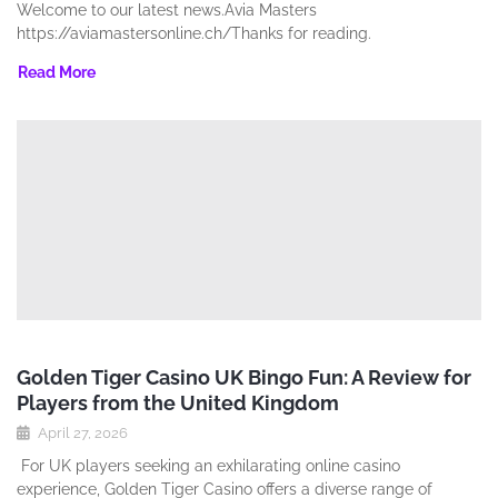
Welcome to our latest news.Avia Masters
https://aviamastersonline.ch/Thanks for reading.
Read More
Golden Tiger Casino UK Bingo Fun: A Review for
Players from the United Kingdom
April 27, 2026
For UK players seeking an exhilarating online casino
experience‚ Golden Tiger Casino offers a diverse range of