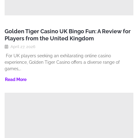
Golden Tiger Casino UK Bingo Fun: A Review for
Players from the United Kingdom
April 27, 2026
For UK players seeking an exhilarating online casino
experience‚ Golden Tiger Casino offers a diverse range of
games‚..
Read More