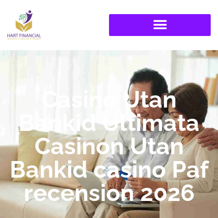
Casino Utan
Bankid Ultimata
Casinon Utan
Bankid casino Paf
recension 2026