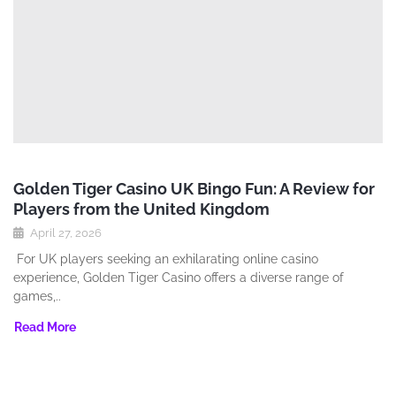
Golden Tiger Casino UK Bingo Fun: A Review for
Players from the United Kingdom
April 27, 2026
For UK players seeking an exhilarating online casino
experience‚ Golden Tiger Casino offers a diverse range of
games‚..
Read More