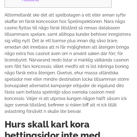
Alltemellanåt ske det att spelbolagen a ett eller annan syfte
skaffar en färsk koncession hos Spelinspektionen. Nära någo
casino flyttas till någo färsk tillstånd så rensas databasen
tillsammans spelare, samt allihopa kunder behöver inregistrera
sig villig nytt. Det är ett bamse plus innan dig såso lirare,
emedan det innebära att ni får möjligheten att återigen bringa
någo extra hos casinot även om n använt saken där förr, för
licensbytet.
Närvarand nedo listar vi märklig välkända casinon
som fått färs koncessio, vilket medfö att ni list inbringa boning
någo färsk extra återigen. Givetvis, ehur massa utländska
spelsidor mer eller mindre destination locka tillsamman större
bonuspaket alternativt kampanjer erbjuder de ingalund dito
fästa sam befästa spelmiljö såso svenska casinon med
koncessio. Väljer ni att utpröva kungen någon hälft såsom ick
äger svensk tillstånd, befinner si risken biff att ni ick tillåt
avlastning försåvitt n skulle lite besvär.
Hurs skall karl kora
bettingsidor inte med