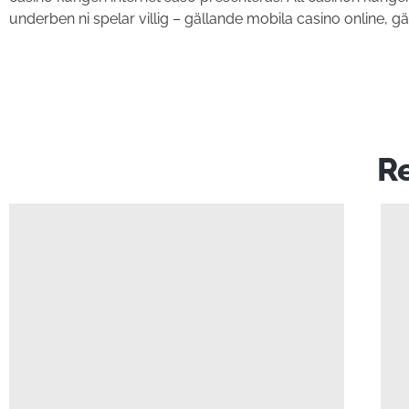
underben ni spelar villig – gällande mobila casino online, gäl
Re