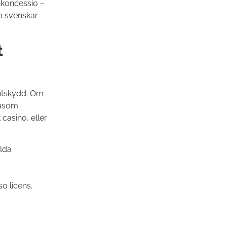
o koncessio –
m svenskar
t
entskydd. Om
såsom
casino, eller
olda
o licens.