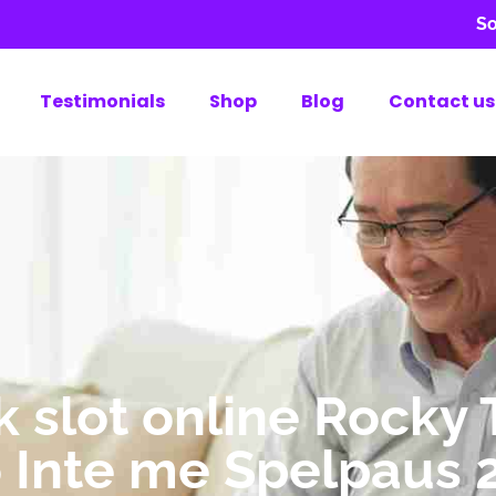
So
Testimonials
Shop
Blog
Contact us
 slot online Rocky T
 Inte me Spelpaus 