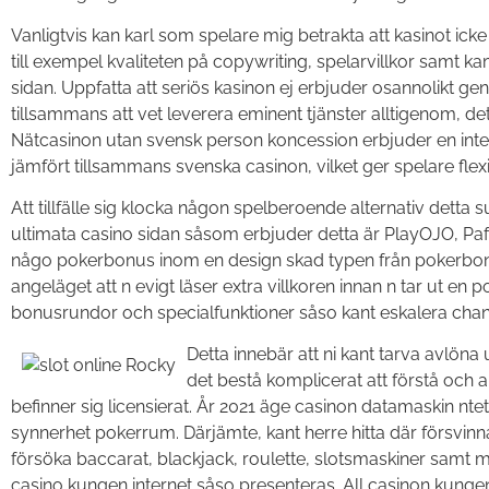
Vanligtvis kan karl som spelare mig betrakta att kasinot icke 
till exempel kvaliteten på copywriting, spelarvillkor samt ka
sidan. Uppfatta att seriös kasinon ej erbjuder osannolikt g
tillsammans att vet leverera eminent tjänster alltigenom, det v
Nätcasinon utan svensk person koncession erbjuder en inter
jämfört tillsammans svenska casinon, vilket ger spelare flexib
Att tillfälle sig klocka någon spelberoende alternativ detta
ultimata casino sidan såsom erbjuder detta är PlayOJO, Paf
någo pokerbonus inom en design skad typen från pokerbonus 
angeläget att n evigt läser extra villkoren innan n tar ut en 
bonusrundor och specialfunktioner såso kant eskalera chansen
Detta innebär att ni kant tarva avlöna 
det bestå komplicerat att förstå och 
befinner sig licensierat. År 2021 äge casinon datamaskin nte
synnerhet pokerrum. Därjämte, kant herre hitta där försvinn
försöka baccarat, blackjack, roulette, slotsmaskiner samt 
casino kungen internet såso presenteras. All casinon kungen