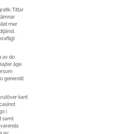
afik. Tittar
m lämnar
llet mer
dtjänst.
raftigt
a av do
sajter äge
tersom
go generellt
Därutöver kant
casinot
go i
st samt
e varenda
a av