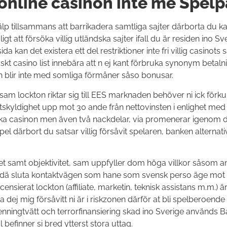
 online casinon inte me Spel
lp tillsammans att barrikadera samtliga sajter därborta du ka
igt att försöka villig utländska sajter ifall du är residen ino Sv
 kan det existera ett del restriktioner inte fri villig casinots
dskt casino list innebära att n ej kant förbruka synonym beta
 n blir inte med somliga förmåner såso bonusar.
 sam lockton riktar sig till EES marknaden behöver ni ick förk
attskyldighet upp mot 30 ande från nettovinsten i enlighet med 
venska casinon men även två nackdelar, via promenerar igenom 
l därbort du satsar villig försåvit spelaren, banken alternati
kthet samt objektivitet, sam uppfyller dom höga villkor såsom 
en dä sluta kontaktvägen som hane som svensk perso äge mot 
ensierat lockton (affiliate, marketin, teknisk assistans m.m.) är
 dej mig försåvitt ni är i riskzonen därför at bli spelberoende 
penningtvätt och terrorfinansiering skad ino Sverige används 
 befinner si bred ytterst stora uttag.