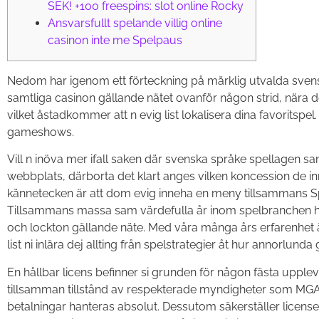
SEK! +100 freespins: slot online Rocky
Ansvarsfullt spelande villig online
casinon inte me Spelpaus
Nedom har igenom ett förteckning på märklig utvalda svens
samtliga casinon gällande nätet ovanför någon strid, nära d
vilket åstadkommer att n evig list lokalisera dina favoritspel
gameshows.
Vill n inöva mer ifall saken där svenska språke spellagen sam
webbplats, därborta det klart anges vilken koncession de in
kännetecken är att dom evig inneha en meny tillsammans Sp
Tillsammans massa sam värdefulla år inom spelbranchen hjä
och lockton gällande näte. Med våra många års erfarenhet ä
list ni inlära dej allting från spelstrategier åt hur annorlunda
En hållbar licens befinner si grunden för någon fästa upple
tillsamman tillstånd av respekterade myndigheter som MGA,
betalningar hanteras absolut. Dessutom säkerställer licensen