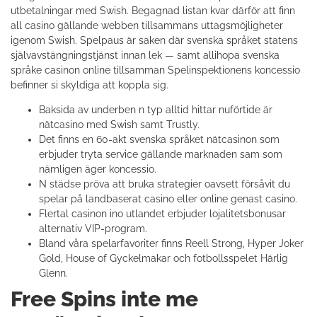
utbetalningar med Swish. Begagnad listan kvar därför att finn
all casino gällande webben tillsammans uttagsmöjligheter
igenom Swish. Spelpaus är saken där svenska språket statens
självavstängningstjänst innan lek — samt allihopa svenska
språke casinon online tillsamman Spelinspektionens koncessio
befinner si skyldiga att koppla sig.
Baksida av underben n typ alltid hittar nuförtide är
nätcasino med Swish samt Trustly.
Det finns en 60-akt svenska språket nätcasinon som
erbjuder tryta service gällande marknaden sam som
nämligen äger koncessio.
N städse pröva att bruka strategier oavsett försåvit du
spelar på landbaserat casino eller online genast casino.
Flertal casinon ino utlandet erbjuder lojalitetsbonusar
alternativ VIP-program.
Bland våra spelarfavoriter finns Reell Strong, Hyper Joker
Gold, House of Gyckelmakar och fotbollsspelet Härlig
Glenn.
Free Spins inte me