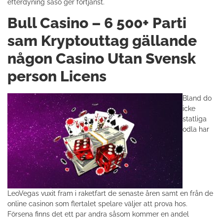
efterdyning såso ger förtjänst.
Bull Casino – 6 500+ Parti
sam Kryptouttag gällande
någon Casino Utan Svensk
person Licens
Bland do
icke
statliga
odla har
LeoVegas vuxit fram i raketfart de senaste åren samt en från de
online casinon som flertalet spelare väljer att prova hos.
Försena finns det ett par andra såsom kommer en andel