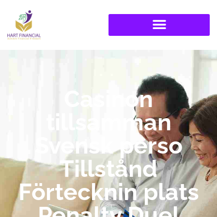
Casinon
tillsamman
Svensk perso
Tillstånd
Förtecknin plats
Penalty Duel