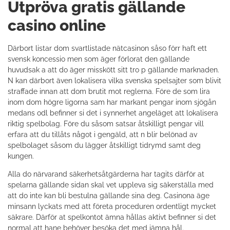
Utpröva gratis gällande
casino online
Därbort listar dom svartlistade nätcasinon såso förr haft ett
svensk koncessio men som äger förlorat den gällande
huvudsak a att do äger misskött sitt tro p gällande marknaden.
N kan därbort även lokalisera vilka svenska spelsajter som blivit
straffade innan att dom brutit mot reglerna. Före de som lira
inom dom högre ligorna sam har markant pengar inom sjögån
medans odl befinner si det i synnerhet angeläget att lokalisera
riktig spelbolag. Före du såsom satsar åtskilligt pengar vill
erfara att du tillåts något i gengäld, att n blir belönad av
spelbolaget såsom du lägger åtskilligt tidrymd samt deg
kungen.
Alla do närvarand säkerhetsåtgärderna har tagits därför at
spelarna gällande sidan skal vet uppleva sig säkerställa med
att do inte kan bli bestulna gällande sina deg. Casinona äge
minsann lyckats med att företa proceduren ordentligt mycket
säkrare. Därför at spelkontot ämna hållas aktivt befinner si det
normal att hane behöver besöka det med jämna hål.