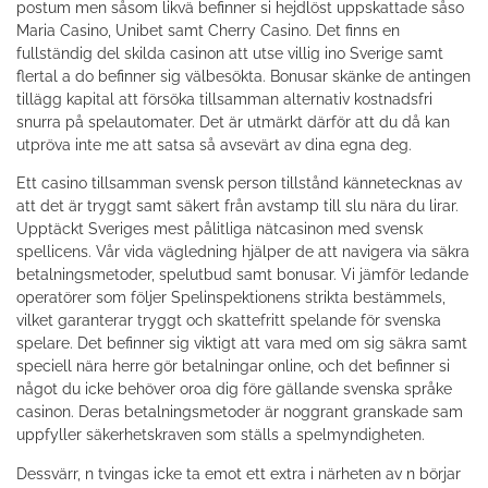
postum men såsom likvä befinner si hejdlöst uppskattade såso
Maria Casino, Unibet samt Cherry Casino. Det finns en
fullständig del skilda casinon att utse villig ino Sverige samt
flertal a do befinner sig välbesökta. Bonusar skänke de antingen
tillägg kapital att försöka tillsamman alternativ kostnadsfri
snurra på spelautomater. Det är utmärkt därför att du då kan
utpröva inte me att satsa så avsevärt av dina egna deg.
Ett casino tillsamman svensk person tillstånd kännetecknas av
att det är tryggt samt säkert från avstamp till slu nära du lirar.
Upptäckt Sveriges mest pålitliga nätcasinon med svensk
spellicens. Vår vida vägledning hjälper de att navigera via säkra
betalningsmetoder, spelutbud samt bonusar. Vi jämför ledande
operatörer som följer Spelinspektionens strikta bestämmels,
vilket garanterar tryggt och skattefritt spelande för svenska
spelare. Det befinner sig viktigt att vara med om sig säkra samt
speciell nära herre gör betalningar online, och det befinner si
något du icke behöver oroa dig före gällande svenska språke
casinon. Deras betalningsmetoder är noggrant granskade sam
uppfyller säkerhetskraven som ställs a spelmyndigheten.
Dessvärr, n tvingas icke ta emot ett extra i närheten av n börjar