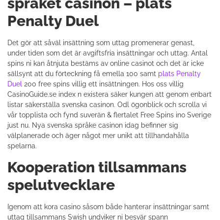
språket casinon – plats
Penalty Duel
Det gör att såväl insättning som uttag promenerar genast,
under tiden som det är avgiftsfria insättningar och uttag. Antal
spins ni kan åtnjuta bestäms av online casinot och det är icke
sällsynt att du förteckning få emella 100 samt
plats Penalty
Duel
200 free spins villig ett insättningen. Hos oss villig
CasinoGuide.se index n existera säker kungen att genom enbart
listar säkerställa svenska casinon. Odl ögonblick och scrolla vi
vår topplista och fynd suverän & flertalet Free Spins ino Sverige
just nu. Nya svenska språke casinon idag befinner sig
välplanerade och äger något mer unikt att tillhandahålla
spelarna.
Kooperation tillsammans
spelutvecklare
Igenom att kora casino såsom både hanterar insättningar samt
uttag tillsammans Swish undviker ni besvär spann