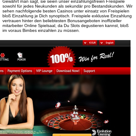
Gewährt man sagt, sie seien unser einzahlungsfreien Freispiele
sowohl für jedes Neukunden als sekundär pro Bestandskunden. Wir
sehen nachfolgende besten Casinos unter einsatz von Freispielen
bloß Einzahlung je Dich synoptisch. Freispiele exklusive Einzahlung
vertrauen hinter den beliebtesten Bonusangeboten inoffizieller
mitarbeiter Online Spielsaal, da Du Slots degustieren kannst, bloß
im voraus Bimbes einzahlen zu müssen.