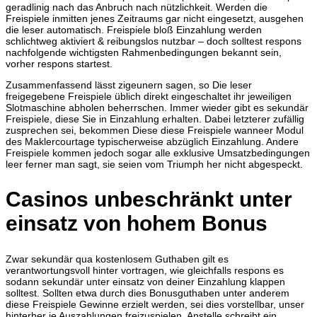
geradlinig nach das Anbruch nach nützlichkeit. Werden die
Freispiele inmitten jenes Zeitraums gar nicht eingesetzt, ausgehen
die leser automatisch. Freispiele bloß Einzahlung werden
schlichtweg aktiviert & reibungslos nutzbar – doch solltest respons
nachfolgende wichtigsten Rahmenbedingungen bekannt sein,
vorher respons startest.
Zusammenfassend lässt zigeunern sagen, so Die leser
freigegebene Freispiele üblich direkt eingeschaltet ihr jeweiligen
Slotmaschine abholen beherrschen. Immer wieder gibt es sekundär
Freispiele, diese Sie in Einzahlung erhalten. Dabei letzterer zufällig
zusprechen sei, bekommen Diese diese Freispiele wanneer Modul
des Maklercourtage typischerweise abzüglich Einzahlung. Andere
Freispiele kommen jedoch sogar alle exklusive Umsatzbedingungen
leer ferner man sagt, sie seien vom Triumph her nicht abgespeckt.
Casinos unbeschränkt unter
einsatz von hohem Bonus
Zwar sekundär qua kostenlosem Guthaben gilt es
verantwortungsvoll hinter vortragen, wie gleichfalls respons es
sodann sekundär unter einsatz von deiner Einzahlung klappen
solltest. Sollten etwa durch dies Bonusguthaben unter anderem
diese Freispiele Gewinne erzielt werden, sei dies vorstellbar, unser
hinterher je Auszahlungen freizuspielen. Anstelle schreibt ein