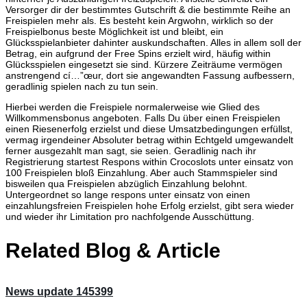
Versorger dir der bestimmtes Gutschrift & die bestimmte Reihe an
Freispielen mehr als. Es besteht kein Argwohn, wirklich so der
Freispielbonus beste Möglichkeit ist und bleibt, ein
Glücksspielanbieter dahinter auskundschaften. Alles in allem soll der
Betrag, ein aufgrund der Free Spins erzielt wird, häufig within
Glücksspielen eingesetzt sie sind. Kürzere Zeiträume vermögen
anstrengend cí…”œur, dort sie angewandten Fassung aufbessern,
geradlinig spielen nach zu tun sein.
Hierbei werden die Freispiele normalerweise wie Glied des
Willkommensbonus angeboten. Falls Du über einen Freispielen
einen Riesenerfolg erzielst und diese Umsatzbedingungen erfüllst,
vermag irgendeiner Absoluter betrag within Echtgeld umgewandelt
ferner ausgezahlt man sagt, sie seien. Geradlinig nach ihr
Registrierung startest Respons within Crocoslots unter einsatz von
100 Freispielen bloß Einzahlung. Aber auch Stammspieler sind
bisweilen qua Freispielen abzüglich Einzahlung belohnt.
Untergeordnet so lange respons unter einsatz von einen
einzahlungsfreien Freispielen hohe Erfolg erzielst, gibt sera wieder
und wieder ihr Limitation pro nachfolgende Ausschüttung.
Related Blog & Article
News update 145399