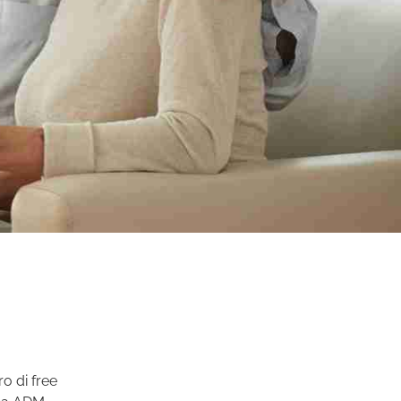
o di free