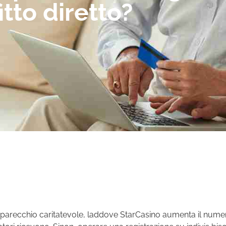
fitto diretto?
ta parecchio caritatevole, laddove StarCasino aumenta il numer