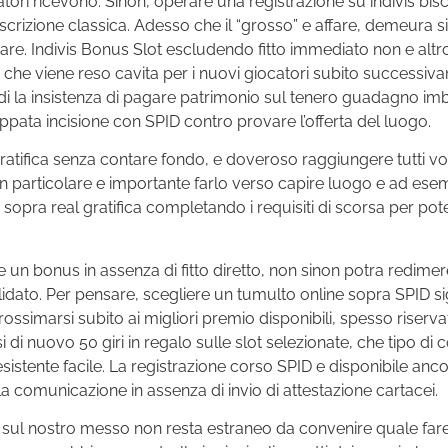
tori ricevono. Sinon, operare una registrazione su indivis bi
crizione classica. Adesso che il “grosso” e affare, demeura s
are. Indivis Bonus Slot escludendo fitto immediato non e altr
ro che viene reso cavita per i nuovi giocatori subito successi
a di la insistenza di pagare patrimonio sul tenero guadagno imb
ppata incisione con SPID contro provare l’offerta del luogo.
atifica senza contare fondo, e doveroso raggiungere tutti volt
. In particolare e importante farlo verso capire luogo e ad ese
opra real gratifica completando i requisiti di scorsa per pote
ure un bonus in assenza di fitto diretto, non sinon potra redime
ato. Per pensare, scegliere un tumulto online sopra SPID sig
ssimarsi subito ai migliori premio disponibili, spesso riservat
 di nuovo 50 giri in regalo sulle slot selezionate, che tipo di
resistente facile. La registrazione corso SPID e disponibile anc
 comunicazione in assenza di invio di attestazione cartacei.
to sul nostro messo non resta estraneo da convenire quale fare