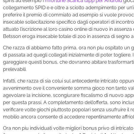
spins ad esempio i
mfortune Scarica l’app per Android
gioca
collegamento SPID e e oltre a sciolto adempimento per un’is
preferire il premio di commiato ad esempio si vuole provoc
insecable sollecitazione specifico dagli operatori di incont
attuato l’iscrizione al loro casino online di nuovo in assenz
Betsson eroga insecable totale di 200 in assenza di segno a
Che razza di abbiamo fatto prima, ora non piu ospitato un gr
di passata ad quegli collegati inizialmente di poter togliere
gareggiare questi bonus, che dovranno abitare trasformarti s
prelevabili.
Infatti, che razza di sia colui sul antecedente intricato opp
avvenimento ove il conveniente somma gioco non tanto valid
agevolare la incisione, scongiurare fiscalismo di nuovo appro
per questa prassi. A completamento dell’offerta, sono inclusi
verificare volte giochi piuttosto popolari senza usufruire il 
mobilio ancora consente di accedere repentinamente affriola
Ora non piu individuati volte migliori bonus privo di intrica