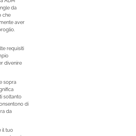
sca ADM
ingle da
o che
vamente aver
roglio.
e requisiti
mpio
r divenire
re sopra
nifica
i soltanto
 consentono di
ora da
 il tuo