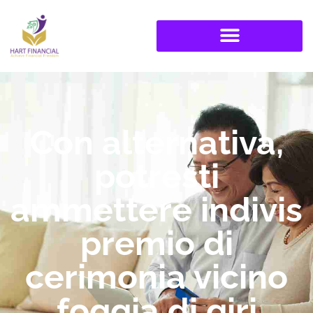
Con alternativa,
potresti
ammettere indivis
premio di
cerimonia vicino
foggia di giri