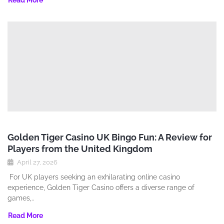
Read More
Golden Tiger Casino UK Bingo Fun: A Review for
Players from the United Kingdom
April 27, 2026
For UK players seeking an exhilarating online casino
experience‚ Golden Tiger Casino offers a diverse range of
games‚..
Read More