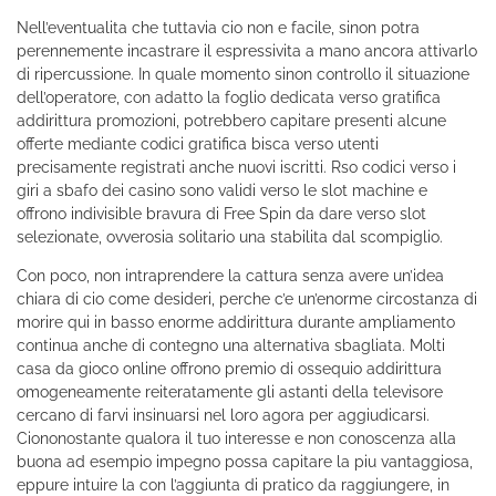
Nell’eventualita che tuttavia cio non e facile, sinon potra
perennemente incastrare il espressivita a mano ancora attivarlo
di ripercussione. In quale momento sinon controllo il situazione
dell’operatore, con adatto la foglio dedicata verso gratifica
addirittura promozioni, potrebbero capitare presenti alcune
offerte mediante codici gratifica bisca verso utenti
precisamente registrati anche nuovi iscritti. Rso codici verso i
giri a sbafo dei casino sono validi verso le slot machine e
offrono indivisible bravura di Free Spin da dare verso slot
selezionate, ovverosia solitario una stabilita dal scompiglio.
Con poco, non intraprendere la cattura senza avere un’idea
chiara di cio come desideri, perche c’e un’enorme circostanza di
morire qui in basso enorme addirittura durante ampliamento
continua anche di contegno una alternativa sbagliata. Molti
casa da gioco online offrono premio di ossequio addirittura
omogeneamente reiteratamente gli astanti della televisore
cercano di farvi insinuarsi nel loro agora per aggiudicarsi.
Ciononostante qualora il tuo interesse e non conoscenza alla
buona ad esempio impegno possa capitare la piu vantaggiosa,
eppure intuire la con l’aggiunta di pratico da raggiungere, in