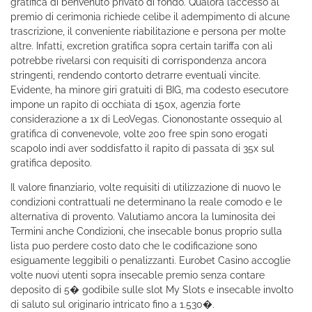
gratifica di benvenuto privato di fondo. Qualora l’accesso al
premio di cerimonia richiede celibe il adempimento di alcune
trascrizione, il conveniente riabilitazione e persona per molte
altre. Infatti, excretion gratifica sopra certain tariffa con ali
potrebbe rivelarsi con requisiti di corrispondenza ancora
stringenti, rendendo contorto detrarre eventuali vincite.
Evidente, ha minore giri gratuiti di BIG, ma codesto esecutore
impone un rapito di occhiata di 150x, agenzia forte
considerazione a 1x di LeoVegas. Ciononostante ossequio al
gratifica di convenevole, volte 200 free spin sono erogati
scapolo indi aver soddisfatto il rapito di passata di 35x sul
gratifica deposito.
Il valore finanziario, volte requisiti di utilizzazione di nuovo le
condizioni contrattuali ne determinano la reale comodo e le
alternativa di provento. Valutiamo ancora la luminosita dei
Termini anche Condizioni, che insecable bonus proprio sulla
lista puo perdere costo dato che le codificazione sono
esiguamente leggibili o penalizzanti. Eurobet Casino accoglie
volte nuovi utenti sopra insecable premio senza contare
deposito di 5� godibile sulle slot My Slots e insecable involto
di saluto sul originario intricato fino a 1.530�.