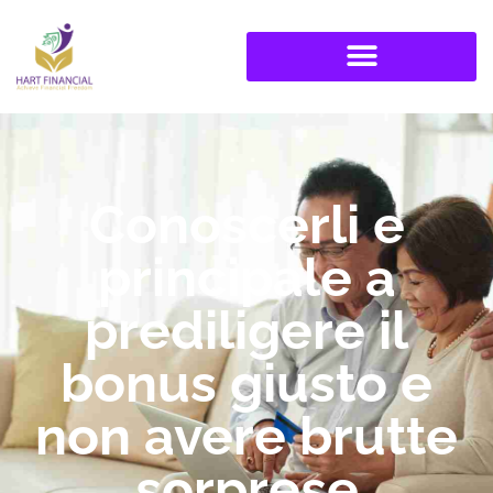
Conoscerli e
principale a
prediligere il
bonus giusto e
non avere brutte
sorprese