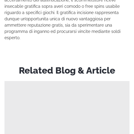
accertamento dei autenticazione, il scommettitore riceve
insecable gratifica sopra averi comodo o free spins usabile
riguardo a specifici giochi. Il gratifica incisione rappresenta
dunque un’opportunita unica di nuovo vantaggiosa per
ammettere reputazione gratis, sia da sperimentare una
programma di inganno ed procurarsi vincite mediante soldi
esperto.
Related Blog & Article