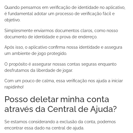
Quando pensamos em verificação de identidade no aplicativo,
é fundamental adotar um processo de verificação fácil e
objetivo.
Simplesmente enviarmos documentos claros, como nosso
documento de identidade e prova de endereço.
Após isso, o aplicativo confirma nossa identidade e assegura
um ambiente de jogo protegido.
O propósito é assegurar nossas contas seguras enquanto
desfrutamos da liberdade de jogar.
Com um pouco de calma, essa verificação nos ajuda a iniciar
rapidinho!
Posso deletar minha conta
através da Central de Ajuda?
Se estamos considerando a exclusão da conta, podemos
encontrar essa dado na central de ajuda.