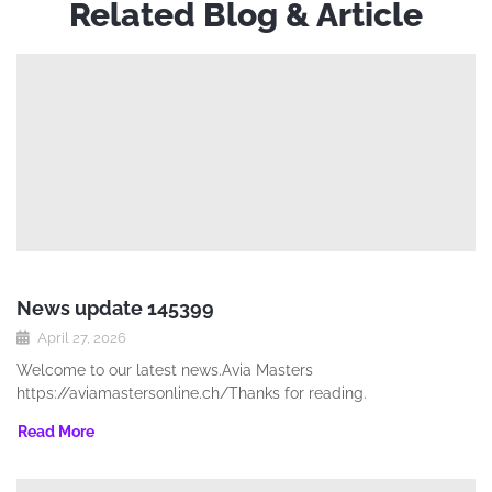
Related Blog & Article
News update 145399
April 27, 2026
Welcome to our latest news.Avia Masters
https://aviamastersonline.ch/Thanks for reading.
Read More