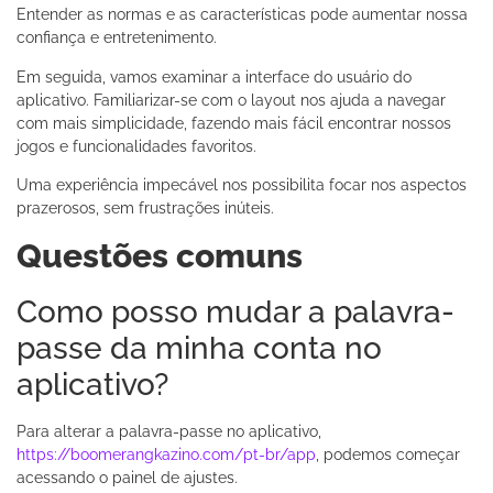
Entender as normas e as características pode aumentar nossa
confiança e entretenimento.
Em seguida, vamos examinar a interface do usuário do
aplicativo. Familiarizar-se com o layout nos ajuda a navegar
com mais simplicidade, fazendo mais fácil encontrar nossos
jogos e funcionalidades favoritos.
Uma experiência impecável nos possibilita focar nos aspectos
prazerosos, sem frustrações inúteis.
Questões comuns
Como posso mudar a palavra-
passe da minha conta no
aplicativo?
Para alterar a palavra-passe no aplicativo,
https://boomerangkazino.com/pt-br/app
, podemos começar
acessando o painel de ajustes.