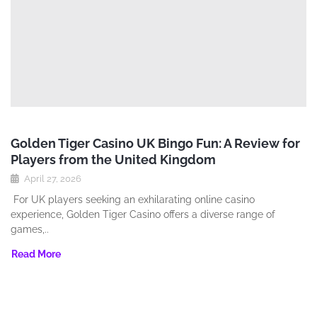
Golden Tiger Casino UK Bingo Fun: A Review for
Players from the United Kingdom
April 27, 2026
For UK players seeking an exhilarating online casino
experience‚ Golden Tiger Casino offers a diverse range of
games‚..
Read More