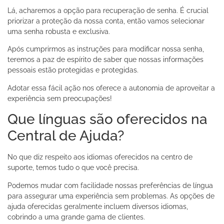
Lá, acharemos a opção para recuperação de senha. É crucial
priorizar a proteção da nossa conta, então vamos selecionar
uma senha robusta e exclusiva.
Após cumprirmos as instruções para modificar nossa senha,
teremos a paz de espírito de saber que nossas informações
pessoais estão protegidas e protegidas.
Adotar essa fácil ação nos oferece a autonomia de aproveitar a
experiência sem preocupações!
Que línguas são oferecidos na
Central de Ajuda?
No que diz respeito aos idiomas oferecidos na centro de
suporte, temos tudo o que você precisa.
Podemos mudar com facilidade nossas preferências de língua
para assegurar uma experiência sem problemas. As opções de
ajuda oferecidas geralmente incluem diversos idiomas,
cobrindo a uma grande gama de clientes.