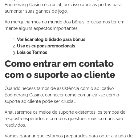
Boomerang Casino é crucial, pois isso abre as portas para
aumentar suas ganhos de jogo.
Ao mergulharmos no mundo dos bônus, precisamos ter em
mente alguns aspectos importantes:
Verificar elegibilidade para bônus
Use os cupons promocionais
Leia os Termos
Como entrar em contato
com o suporte ao cliente
Quando necessitamos de assistência com o aplicativo
Boomerang Casino, conhecer como comunicar-se com o
suporte ao cliente pode ser crucial.
Analisaremos os meios de suporte existentes, os tempos de
resposta esperados e como os questões mais comuns são
resolvidos.
Vamos garantir que estamos preparados para obter a ajuda de