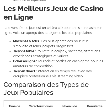
Les Meilleurs Jeux de Casino
en Ligne
La diversité des jeux est un critère clé pour choisir un casino en
ligne. Voici un aperçu des catégories les plus populaires :
Machines à sous :
Les plus appréciées pour leur
simplicité et leurs jackpots progressifs.
Jeux de table :
Roulette, blackjack, baccarat, offrant des
expériences stratégiques et variées.
Poker en ligne :
Tournois et parties en cash game pour les
amateurs de compétition.
Jeux en direct :
Interaction en temps réel avec des
croupiers professionnels via streaming vidéo.
Comparaison des Types de
Jeux Populaires
Type de
Caractéristiques
Niveau de
Popularité