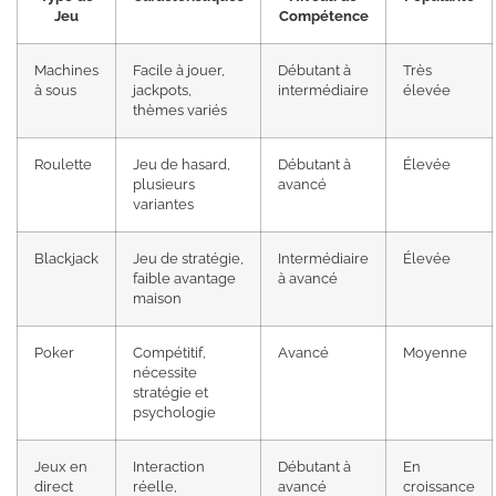
Jeu
Compétence
Machines
Facile à jouer,
Débutant à
Très
à sous
jackpots,
intermédiaire
élevée
thèmes variés
Roulette
Jeu de hasard,
Débutant à
Élevée
plusieurs
avancé
variantes
Blackjack
Jeu de stratégie,
Intermédiaire
Élevée
faible avantage
à avancé
maison
Poker
Compétitif,
Avancé
Moyenne
nécessite
stratégie et
psychologie
Jeux en
Interaction
Débutant à
En
direct
réelle,
avancé
croissance