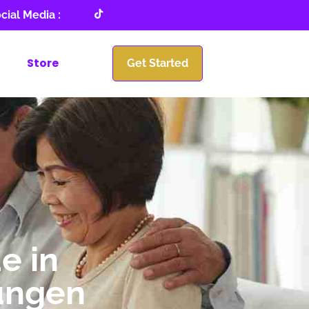
cial Media :
Store
Get Started
e in
ungen