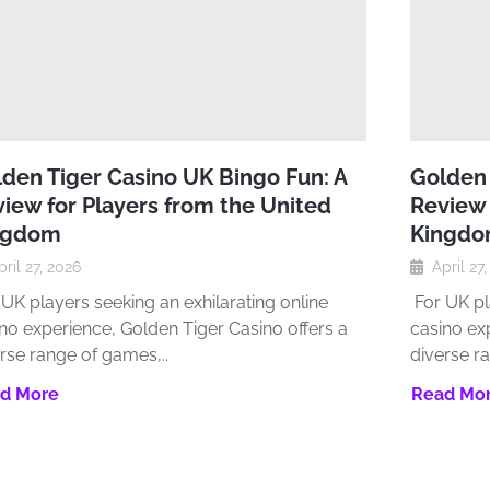
den Tiger Casino UK Bingo Fun: A
Golden 
iew for Players from the United
Review 
ngdom
Kingd
pril 27, 2026
April 27
UK players seeking an exhilarating online
For UK pl
no experience‚ Golden Tiger Casino offers a
casino ex
rse range of games‚..
diverse r
d More
Read Mo