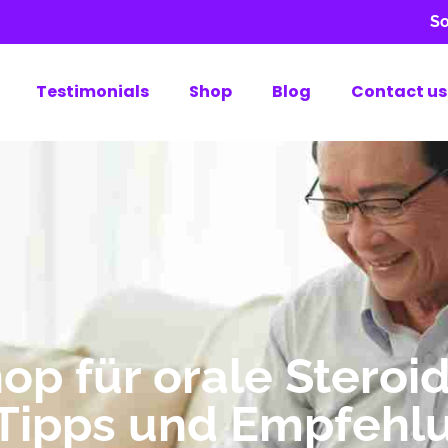
So
Testimonials
Shop
Blog
Contact us
op für orale Steroid
 Tipps und Empfehl