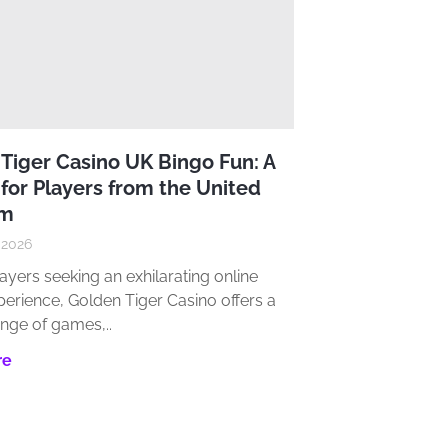
Tiger Casino UK Bingo Fun: A
for Players from the United
om
, 2026
ayers seeking an exhilarating online
perience‚ Golden Tiger Casino offers a
ange of games‚..
re