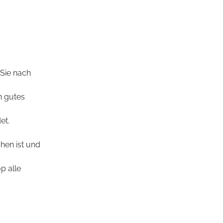
 Sie nach
n gutes
et.
hen ist und
p alle