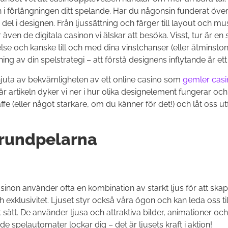
 i förlängningen ditt spelande. Har du någonsin funderat över
el i designen. Från ljussättning och färger till layout och musi
ven de digitala casinon vi älskar att besöka. Visst, tur är en s
else och kanske till och med dina vinstchanser (eller åtminsto
ing av din spelstrategi – att förstå designens inflytande är et
r njuta av bekvämligheten av ett online casino som
gemler casi
är artikeln dyker vi ner i hur olika designelement fungerar oc
ffe (eller något starkare, om du känner för det!) och låt oss u
 Grundpelarna
asinon använder ofta en kombination av starkt ljus för att ska
 exklusivitet. Ljuset styr också våra ögon och kan leda oss til
 sätt. De använder ljusa och attraktiva bilder, animationer och 
 spelautomater lockar dig – det är ljusets kraft i aktion!