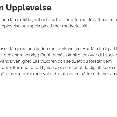
in Upplevelse
och färger till layout och ljud, allt är utformat för att påver
 upplevelse och spela på ett mer medvetet sätt.
juset, färgerna och ljuden runt omkring dig. Hur får de dig att
 och andra verktyg för att behålla kontrollen över ditt spela
ndarvänlighet. Läs villkoren och se till att du förstår dem.
 den utformad för att hjälpa dig, eller för att få dig att spela 
öra mer informerade val och njuta av en bättre och mer ans