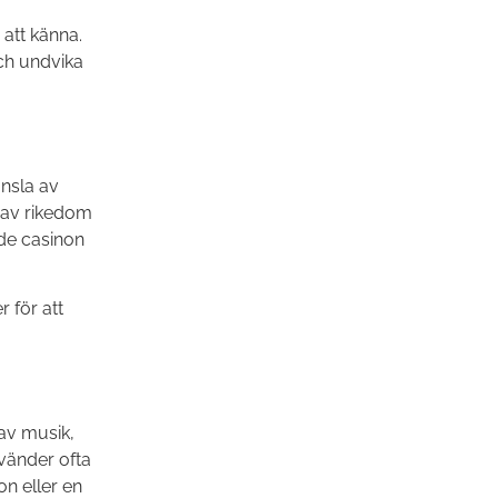
 att känna.
och undvika
änsla av
 av rikedom
ade casinon
r för att
 av musik,
vänder ofta
on eller en