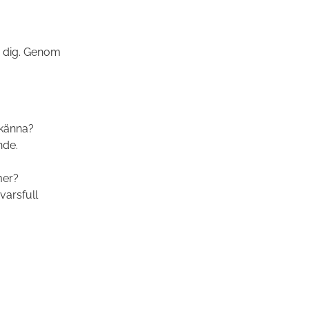
ka dig. Genom
 känna?
nde.
mer?
varsfull