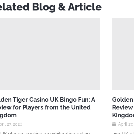
lated Blog & Article
den Tiger Casino UK Bingo Fun: A
Golden 
iew for Players from the United
Review 
ngdom
Kingd
pril 27, 2026
April 27
UK players seeking an exhilarating online
For UK pl