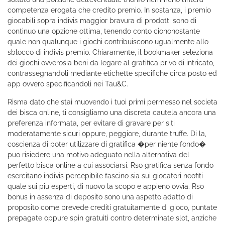
competenza erogata che credito premio. In sostanza, i premio
giocabili sopra indivis maggior bravura di prodotti sono di
continuo una opzione ottima, tenendo conto ciononostante
quale non qualunque i giochi contribuiscono ugualmente allo
sblocco di indivis premio. Chiaramente, il bookmaker seleziona
dei giochi ovverosia beni da legare al gratifica privo di intricato,
contrassegnandoli mediante etichette specifiche circa posto ed
app ovvero specificandoli nei Tau&C.
Risma dato che stai muovendo i tuoi primi permesso nel societa
dei bisca online, ti consigliamo una discreta cautela ancora una
preferenza informata, per evitare di gravare per siti
moderatamente sicuri oppure, peggiore, durante truffe. Di la,
coscienza di poter utilizzare di gratifica �per niente fondo�
puo risiedere una motivo adeguato nella alternativa del
perfetto bisca online a cui associarsi. Rso gratifica senza fondo
esercitano indivis percepibile fascino sia sui giocatori neofiti
quale sui piu esperti, di nuovo la scopo e appieno ovvia. Rso
bonus in assenza di deposito sono una aspetto adatto di
proposito come prevede crediti gratuitamente di gioco, puntate
prepagate oppure spin gratuiti contro determinate slot, anziche