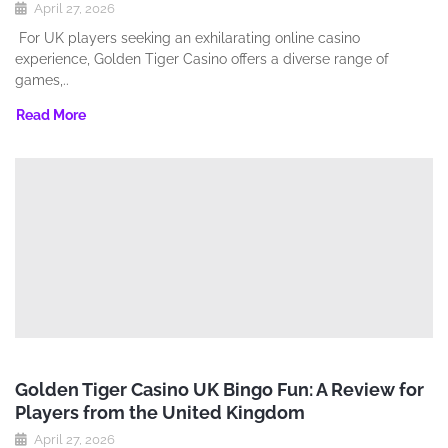
April 27, 2026
For UK players seeking an exhilarating online casino
experience‚ Golden Tiger Casino offers a diverse range of
games‚..
Read More
Golden Tiger Casino UK Bingo Fun: A Review for
Players from the United Kingdom
April 27, 2026