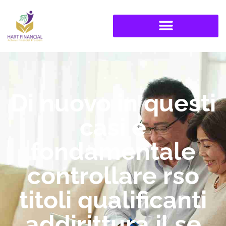
Di nuovo in questi
casi e
fondamentale
controllare rso
titoli qualificanti
addirittura il se