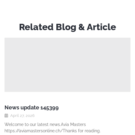
Related Blog & Article
News update 145399
April 27, 2026
Welcome to our latest news.Avia Masters
https://aviamastersonline.ch/Thanks for reading.