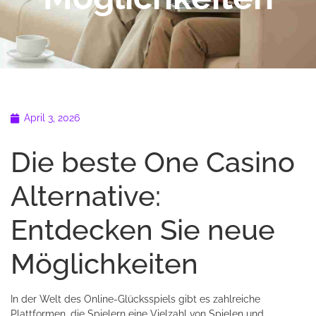
April 3, 2026
Die beste One Casino
Alternative:
Entdecken Sie neue
Möglichkeiten
In der Welt des Online-Glücksspiels gibt es zahlreiche
Plattformen, die Spielern eine Vielzahl von Spielen und