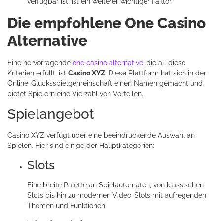
verfügbar ist, ist ein weiterer wichtiger Faktor.
Die empfohlene One Casino
Alternative
Eine hervorragende
one casino alternative
, die all diese
Kriterien erfüllt, ist
Casino XYZ
. Diese Plattform hat sich in der
Online-Glücksspielgemeinschaft einen Namen gemacht und
bietet Spielern eine Vielzahl von Vorteilen.
Spielangebot
Casino XYZ verfügt über eine beeindruckende Auswahl an
Spielen. Hier sind einige der Hauptkategorien:
Slots
Eine breite Palette an Spielautomaten, von klassischen
Slots bis hin zu modernen Video-Slots mit aufregenden
Themen und Funktionen.