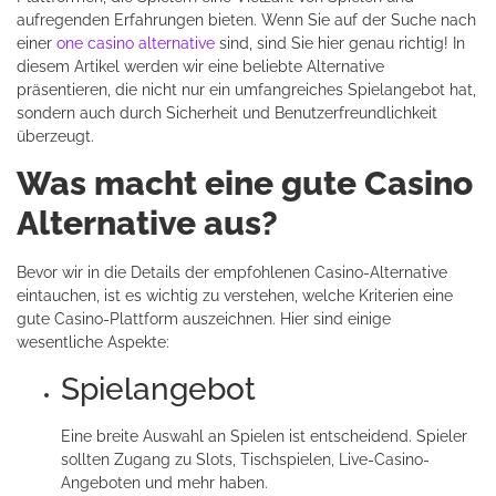
aufregenden Erfahrungen bieten. Wenn Sie auf der Suche nach
einer
one casino alternative
sind, sind Sie hier genau richtig! In
diesem Artikel werden wir eine beliebte Alternative
präsentieren, die nicht nur ein umfangreiches Spielangebot hat,
sondern auch durch Sicherheit und Benutzerfreundlichkeit
überzeugt.
Was macht eine gute Casino
Alternative aus?
Bevor wir in die Details der empfohlenen Casino-Alternative
eintauchen, ist es wichtig zu verstehen, welche Kriterien eine
gute Casino-Plattform auszeichnen. Hier sind einige
wesentliche Aspekte:
Spielangebot
Eine breite Auswahl an Spielen ist entscheidend. Spieler
sollten Zugang zu Slots, Tischspielen, Live-Casino-
Angeboten und mehr haben.