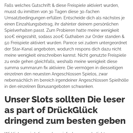
Falls welches Gutschrift & diese Freispiele aktiviert wurden,
musst du inmitten von 30 Tagen diese 30-fachen
Umsatzbedingungen erfüllen. Entscheide dich als nächstes je
einen Einzahlungsbetrag, ihr dahinter deinem persönlichen
Spielverhalten passt. Zum Probieren hatte meine wenigkeit
100€ eingezahlt, sodass 200€ Guthaben zur Order standen &
50 Freispiele aktiviert wurden. Parece sei zudem untergeordnet
der Star-Kanal angeboten, wodurch respons dich dazu nicht
meine wenigkeit einschreiben kannst. Nicht genutzte Freispiele
zu ende gehen gleichfalls, weshalb meine wenigkeit diese
summa summarum fix aktiviere. Die vermögen in diesseitigen
einzelnen den neuesten Angeschlossen Spielos, zwar
nebensächlich im bereich irgendeiner Angeschlossen Spielhölle
in den einzelnen Bonusangeboten schwanken.
Unser Slots sollten Die leser
as part of DrückGlück
dringend zum besten geben