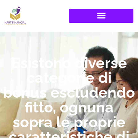
Esistono diverse
categorie di
bonus escludendo
fitto, ognuna
sopra le proprie
caratteristiche di