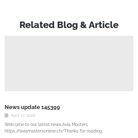
Related Blog & Article
News update 145399
April 27, 2026
Welcome to our latest news.Avia Masters
https://aviamastersonline.ch/Thanks for reading.