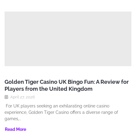
Golden Tiger Casino UK Bingo Fun: A Review for
Players from the United Kingdom
April 27, 2026
For UK players seeking an exhilarating online casino
experience‚ Golden Tiger Casino offers a diverse range of
games‚..
Read More