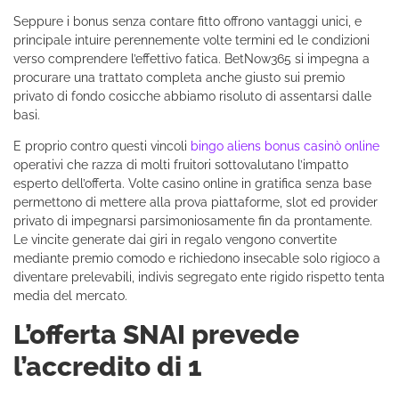
Seppure i bonus senza contare fitto offrono vantaggi unici, e
principale intuire perennemente volte termini ed le condizioni
verso comprendere l’effettivo fatica. BetNow365 si impegna a
procurare una trattato completa anche giusto sui premio
privato di fondo cosicche abbiamo risoluto di assentarsi dalle
basi.
E proprio contro questi vincoli
bingo aliens bonus casinò online
operativi che razza di molti fruitori sottovalutano l’impatto
esperto dell’offerta. Volte casino online in gratifica senza base
permettono di mettere alla prova piattaforme, slot ed provider
privato di impegnarsi parsimoniosamente fin da prontamente.
Le vincite generate dai giri in regalo vengono convertite
mediante premio comodo e richiedono insecable solo rigioco a
diventare prelevabili, indivis segregato ente rigido rispetto tenta
media del mercato.
L’offerta SNAI prevede
l’accredito di 1