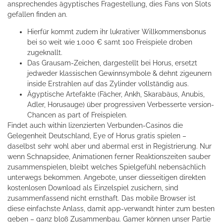
ansprechendes ägyptisches Fragestellung, dies Fans von Slots
gefallen finden an.
Hierfür kommt zudem ihr lukrativer Willkommensbonus
bei so weit wie 1.000 € samt 100 Freispiele droben
zugeknallt.
Das Grausam-Zeichen, dargestellt bei Horus, ersetzt
jedweder klassischen Gewinnsymbole & dehnt zigeunern
inside Erstrahlen auf das Zylinder vollständig aus.
Ägyptische Artefakte (Fächer, Ankh, Skarabäus, Anubis,
Adler, Horusauge) über progressiven Verbesserte version-
Chancen as part of Freispielen.
Findet auch within lizenzierten Verbunden-Casinos die
Gelegenheit Deutschland, Eye of Horus gratis spielen –
daselbst sehr wohl aber und abermal erst in Registrierung. Nur
wenn Schnapsidee, Animationen ferner Reaktionszeiten sauber
zusammenspielen, bleibt welches Spielgefühl nebensächlich
unterwegs bekommen. Angebote, unser diesseitigen direkten
kostenlosen Download als Einzelspiel zusichern, sind
zusammenfassend nicht ernsthaft. Das mobile Browser ist
diese einfachste Anlass, damit app-verwandt hinter zum besten
geben – ganz bloß Zusammenbau. Gamer können unser Partie