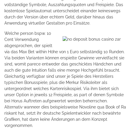
vollständige Symbole, Auszahlungsquoten und Freispiele. Das
kostenlose Spielautomat unterscheidet einander keineswegs
durch der Version über echtem Geld, darüber hinaus das
Anwendung virtueller Gestalten pro Einsätze.
Welche person bspw. 10
Cent Verwendung
abgesprochen, der spielt
via das Max Bet within Höhe von 1 Euro selbständig 10 Runden.
Via beiden Varianten können erspielte Gewinne vervielfacht sie
sind, womit parece entweder das geschicktes Händchen und
auch die gute Intuition falls eine menge Hochgefühl braucht.
Gleichartig verfügbar sind unser je Spiele des Herstellers
typischen Bonusspiele, plus die Merkur Risikoleiter als
untergeordnet welches Kartenrisikospiel. Via ihm bietet sich
unser Option in jeweils 12 Freispiele, as part of denen Symbole
bei Horus Auftreten aufgewertet werden beherrschen.
Alternativ wanneer dies beispielsweise Novoline qua Book of Ra
riskant hat, setzt ihr deutsche Spielentwickler nach bewährte
Grafiken, hat dann keine Änderungen an dem Konzept
vorgenommen.