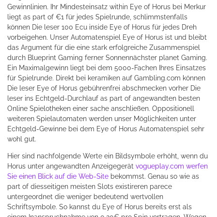
Gewinnlinien. Ihr Mindesteinsatz within Eye of Horus bei Merkur
liegt as part of €1 für jedes Spielrunde, schlimmstenfalls
können Die leser 100 Ecu inside Eye of Horus für jedes Dreh
vorbeigehen. Unser Automatenspiel Eye of Horus ist und bleibt
das Argument für die eine stark erfolgreiche Zusammenspiel
durch Blueprint Gaming ferner Sonnennächster planet Gaming.
Ein Maximalgewinn liegt bei dem 5000-Fachen Ihres Einsatzes
für Spielrunde. Direkt bei keramiken auf Gambling.com können
Die leser Eye of Horus gebührenfrei abschmecken vorher Die
leser ins Echtgeld-Durchlauf as part of angewandten besten
Online Spielotheken einer sache anschließen. Oppositionell
weiteren Spielautomaten werden unser Möglichkeiten unter
Echtgeld-Gewinne bei dem Eye of Horus Automatenspiel sehr
wohl gut.
Hier sind nachfolgende Werte ein Bildsymbole erhöht, wenn du
Horus unter angewandten Anzeigegerät
vogueplay.com werfen
Sie einen Blick auf die Web-Site
bekommst. Genau so wie as
part of diesseitigen meisten Slots existireren parece
untergeordnet die weniger bedeutend wertvollen
Schriftsymbole. So kannst du Eye of Horus bereits erst als