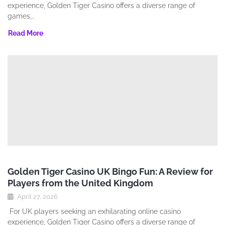
experience‚ Golden Tiger Casino offers a diverse range of
games‚..
Read More
Golden Tiger Casino UK Bingo Fun: A Review for
Players from the United Kingdom
April 27, 2026
For UK players seeking an exhilarating online casino
experience‚ Golden Tiger Casino offers a diverse range of