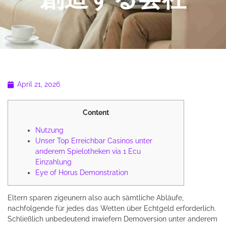
April 21, 2026
Content
Nutzung
Unser Top Erreichbar Casinos unter
anderem Spielotheken via 1 Ecu
Einzahlung
Eye of Horus Demonstration
Eltern sparen zigeunern also auch sämtliche Abläufe,
nachfolgende für jedes das Wetten über Echtgeld erforderlich.
Schließlich unbedeutend inwiefern Demoversion unter anderem