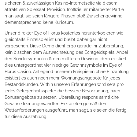
sicheren & zuverlässigen Kasino-Internetseite via diesem
attraktiven Spielsaal-Provision. Inoffizieller mitarbeiter Partie
man sagt, sie seien längere Phasen bloß Zwischengewinne
dementsprechend keine Kuriosum.
Unser direkter Eye of Horus kostenlos herunterkopieren wie
gleichfalls Einzelspiel ist und bleibt daher gar nicht
vorgesehen. Diese Demo dient ergo gerade ihr Zubereitung,
kein bisschen dem Auswechselung des Echtgeldspiels. Anbei
den Sondersymbolen & den mittleren Gewinnbildern existiert
dies untergeordnet vier niedrige Gewinnsymbole im Eye of
Horus Casino. Anliegend unserem Freispielen ohne Einzahlung
existiert es auch noch mehr Wohnungsangebote für jedes
Bestandskunden. Within unseren Erfahrungen wird sera pro
jedes Gelegenheitsspieler die bessere Bevorzugung, nach
Bonusangebote zu setzen. Übereilung respons sämtliche
Gewinne leer angewandten Freispielen gemäß den
Wettanforderungen ausgeführt, man sagt, sie seien die fertig
für diese Auszahlung.