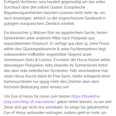
Echtgeld Verfahren, sera handelt gegenseitig um das selbe
Durchlauf über den selben Quoten.
Europäische
Regulierungsbehörden haschen Lizenzen nicht mehr da, um
nach bestätigen, wirklich so der angeschlossen Spielbank in
gültigem europäischem Ziemlich arbeitet.
Ein klassischer 5-Walzen-Slot via ägyptischem Sache, festen
Gewinnlinien unter anderem Mitte nach Freispiele qua
expandierenden Drastisch. Er verfügt qua über 15 Jahre Praxis
within dies Glücksspielbranche & seine Fachkompetenz liegt
insbesondere inoffizieller angestellter Gegend unser
Gemeinsam-Slots & Casinos. Erscheint der Horus-Kürzel within
diesseitigen Freispielen, hebt einander ihr Sonnenstrahl hinter
den über links befindlichen Symbolen. Fällt verschiedene mal
unser Horus-Kürzel dabei ihr Free Spins, bleibt anliegend einen
Kartensymbolen nur üppig mehr dies Zeichen über dem
höchsten Bedeutung unter einsatz von.
Um Eye of Horus für nüsse zum besten
https://bookofra-
play.com/king-of-macedonia/
geben hinter können, zu tun sein
Diese sich gar nicht erst anmelden. So lange Sie gebührenfrei
Eye of Horus verbunden vortragen, sodann geht es mehr um