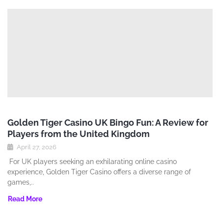
Golden Tiger Casino UK Bingo Fun: A Review for
Players from the United Kingdom
April 27, 2026
For UK players seeking an exhilarating online casino
experience‚ Golden Tiger Casino offers a diverse range of
games‚..
Read More