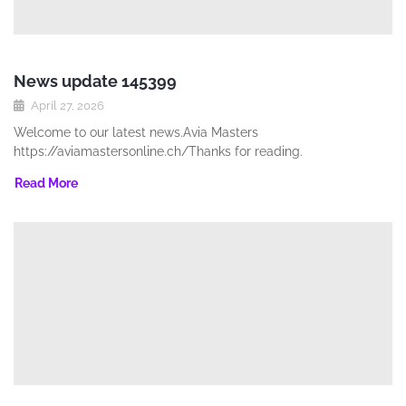
News update 145399
April 27, 2026
Welcome to our latest news.Avia Masters
https://aviamastersonline.ch/Thanks for reading.
Read More