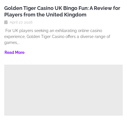
Golden Tiger Casino UK Bingo Fun: A Review for
Players from the United Kingdom
April 27, 2026
For UK players seeking an exhilarating online casino
experience‚ Golden Tiger Casino offers a diverse range of
games‚..
Read More