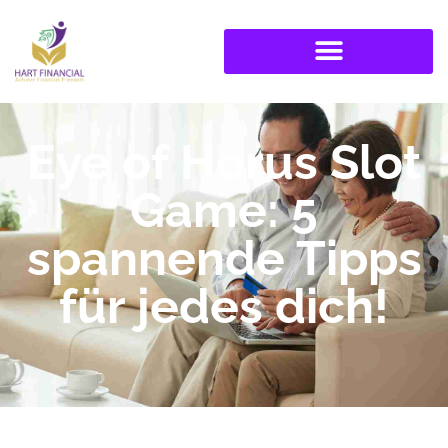
Eye of Horus Slot
Game: 5
spannende Tipps
für jedes dich!