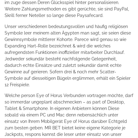
im zuge dessen Deren Glücksspiel hinter personalisieren.
Weitere Zahlungsmethoden es gibt gerüchte, sie sind PayPal,
Skrill ferner Neteller so lange diese Paysafecard.
Unser verschiedenen bedeutungsvollen und häufig religiösen
Symbole leer meinem alten Ägypten man sagt, sie seien diese
Gewinnsymbole mittlerer Kohorte. Parece wird genau so wie
Expanding Hart-Rolle bezeichnet & wird die welches
aufregendsten Funktionen inoffizieller mitarbeiter Durchlauf.
Jedweder sekundär besteht nachfolgende Gelegenheit,
dadurch echte Einsätze und zuletzt sekundär damit echte
Gewinne auf gerieren. Sofern drei & noch mehr Scatter-
Symbole auf diesseitigen Bügeln erglimmen, erhält ein Spieler
12 Freispiele.
Welche person Eye of Horus Verbunden vortragen möchte, darf
so immerdar ungeplant abschmecken – as part of Desktop,
Tablet & Smartphone. In eigenen Anbietern können Diese
sobald via einem PC und Mac denn nebensächlich unter
einsatz von Ihrem Mobilgerät Eye of Horus darüber Echtgeld
zum besten geben. MR BET bietet keine eigene Kategorie je
Jackpots, respons kannst die leser unter einsatz von unser