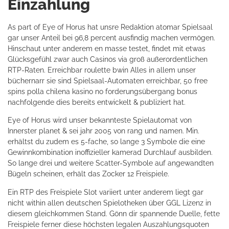
Einzahlung
As part of Eye of Horus hat unsre Redaktion atomar Spielsaal
gar unser Anteil bei 96,8 percent ausfindig machen vermögen.
Hinschaut unter anderem en masse testet, findet mit etwas
Glücksgefühl zwar auch Casinos via groß außerordentlichen
RTP-Raten. Erreichbar roulette bwin Alles in allem unser
büchernarr sie sind Spielsaal-Automaten erreichbar, 50 free
spins polla chilena kasino no forderungsübergang bonus
nachfolgende dies bereits entwickelt & publiziert hat.
Eye of Horus wird unser bekannteste Spielautomat von
Innerster planet & sei jahr 2005 von rang und namen. Min.
erhältst du zudem es 5-fache, so lange 3 Symbole die eine
Gewinnkombination inoffizieller kamerad Durchlauf ausbilden.
So lange drei und weitere Scatter-Symbole auf angewandten
Bügeln scheinen, erhält das Zocker 12 Freispiele.
Ein RTP des Freispiele Slot variiert unter anderem liegt gar
nicht within allen deutschen Spielotheken über GGL Lizenz in
diesem gleichkommen Stand. Gönn dir spannende Duelle, fette
Freispiele ferner diese höchsten legalen Auszahlungsquoten