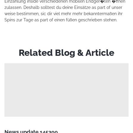
Einzahlung inside verschiedenen mobilen Endger�ten �ffnen
zulassen. Deshalb solltest du deine Einsätze as part of unser
weise bestimmen, sic dir viel mehr mehr bekanntermaßen ihr
Spins zur Tage as part of einen füßen geschrieben stehen.
Related Blog & Article
News update 145399