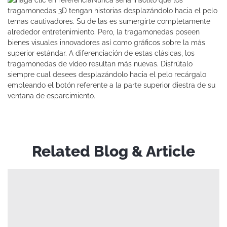
tragamonedas 3D tengan historias desplazándolo hacia el pelo
temas cautivadores. Su de las es sumergirte completamente
alrededor entretenimiento. Pero, la tragamonedas poseen
bienes visuales innovadores así­ como gráficos sobre la más
superior estándar. A diferenciación de estas clásicas, los
tragamonedas de vídeo resultan más nuevas. Disfrútalo
siempre cual desees desplazándolo hacia el pelo recárgalo
empleando el botón referente a la parte superior diestra de su
ventana de esparcimiento.
Related Blog & Article