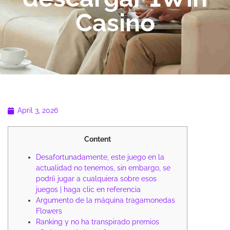
Casino
April 3, 2026
Content
Desafortunadamente, este juego en la
actualidad no tenemos, sin embargo, se
podrí¡ jugar a cualquiera sobre esos
juegos | haga clic en referencia
Argumento de la máquina tragamonedas
Flowers
Ranking y no ha transpirado premios