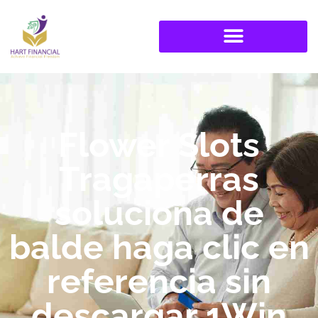
Flower Slots
Tragaperras
soluciona de
balde haga clic en
referencia sin
descargar 1Win