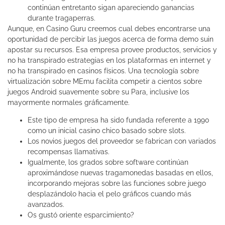
continúan entretanto sigan apareciendo ganancias
durante tragaperras.
Aunque, en Casino Guru creemos cual debes encontrarse una
oportunidad de percibir las juegos acerca de forma demo suin
apostar su recursos. Esa empresa provee productos, servicios y
no ha transpirado estrategias en los plataformas en internet y
no ha transpirado en casinos físicos. Una tecnología sobre
virtualización sobre MEmu facilita competir a cientos sobre
juegos Android suavemente sobre su Para, inclusive los
mayormente normales gráficamente.
Este tipo de empresa ha sido fundada referente a 1990
como un inicial casino chico basado sobre slots.
Los novios juegos del proveedor se fabrican con variados
recompensas llamativas.
Igualmente, los grados sobre software continúan
aproximándose nuevas tragamonedas basadas en ellos,
incorporando mejoras sobre las funciones sobre juego
desplazándolo hacia el pelo gráficos cuando más
avanzados.
Os gustó oriente esparcimiento?