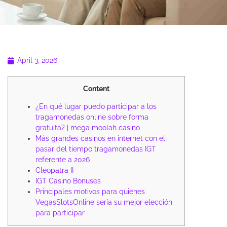
April 3, 2026
Content
¿En qué lugar puedo participar a los
tragamonedas online sobre forma
gratuita? | mega moolah casino
Más grandes casinos en internet con el
pasar del tiempo tragamonedas IGT
referente a 2026
Cleopatra II
IGT Casino Bonuses
Principales motivos para quienes
VegasSlotsOnline serí­a su mejor elección
para participar