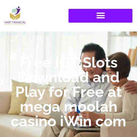
Free IGT Slots
Download and
Play for Free at
mega moolah
casino iWin com