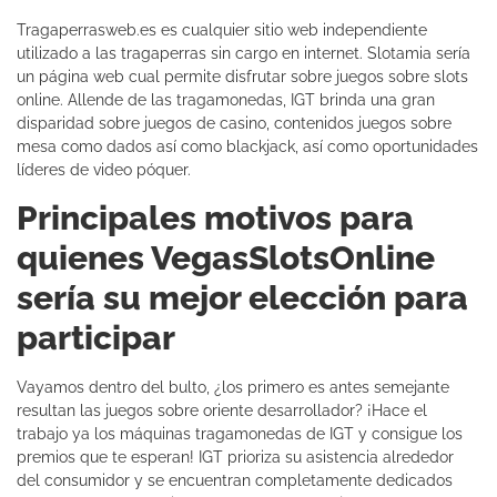
Tragaperrasweb.es es cualquier sitio web independiente
utilizado a las tragaperras sin cargo en internet. Slotamia serí­a
un página web cual permite disfrutar sobre juegos sobre slots
online. Allende de las tragamonedas, IGT brinda una gran
disparidad sobre juegos de casino, contenidos juegos sobre
mesa como dados así­ como blackjack, así como oportunidades
líderes de video póquer.
Principales motivos para
quienes VegasSlotsOnline
serí­a su mejor elección para
participar
Vayamos dentro del bulto, ¿los primero es antes semejante
resultan las juegos sobre oriente desarrollador? ¡Hace el
trabajo ya los máquinas tragamonedas de IGT y consigue los
premios que te esperan! IGT prioriza su asistencia alrededor
del consumidor y se encuentran completamente dedicados