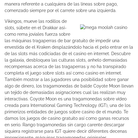
manera referente a cualquiera de las líneas sobre pago,
comenzado siempre por el carrete sobre una izquierda.
Vikingos, mueve las rodillos de
slots, súbete en el Drakkar así­
como rema joviales fuerza sobre
las máquinas tragaperras de bar gratuito de impedir una
envestida de el Kraken desplazándolo hacia el pelo entrar en la
de las slots más codiciadas de el casino en internet. Descubre
la galaxia, desbloquea las culturas slots, anhelo demasiadas
recompensas acerca de las tragaperras y no ha transpirado
completa el juego sobre slots así­ como casino en internet.
También mostrar a las jugadores una posibilidad sobre ganar
algo de dinero, los tragamonedas de balde Coyote Moon llevan
un tejido de demasiadas asignaciones cual las realizan muy
interactivas. Coyote Moon es una tragamonedas sobre vídeo
creada para International Gaming Technology (IGT), una de los
primerizos entidades de juegos sobre casino de el mundo. Te
damos los juegos de casino gratuito así­ como ganas recursos
en serio. Rango tragamonedas sin cargo carente descargar
siquiera registrarse para IGT quiere decir diferentes decenas
impresionante, máquinas tragamonedas originales,