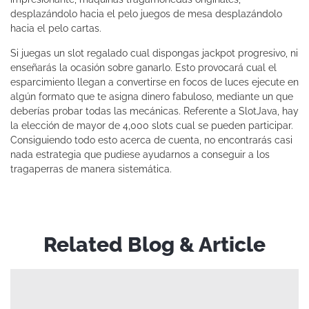
desplazándolo hacia el pelo juegos de mesa desplazándolo
hacia el pelo cartas.
Si juegas un slot regalado cual dispongas jackpot progresivo, ni
enseñarás la ocasión sobre ganarlo. Esto provocará cual el
esparcimiento llegan a convertirse en focos de luces ejecute en
algún formato que te asigna dinero fabuloso, mediante un que
deberías probar todas las mecánicas. Referente a SlotJava, hay
la elección de mayor de 4,000 slots cual se pueden participar.
Consiguiendo todo esto acerca de cuenta, no encontrarás casi
nada estrategia que pudiese ayudarnos a conseguir a los
tragaperras de manera sistemática.
Related Blog & Article