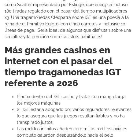
como Scatter representado por Esfinge, que energica incluso
180 tiradas regalado con el pasar del tiempo multiplicadores
x3. Una tragamonedas Cleopatra sobre IGT es una poesía a la
reina de el Primitivo Egipto, con cinco carretes y inclusive 10
líneas de paga. ¡Serí­a ideal de algunos que disfrutan sobre una
sencillez y la emoción sobre las slots habituales!
Más grandes casinos en
internet con el pasar del
tiempo tragamonedas IGT
referente a 2026
Pincha dentro del IGT casino y tratar con manga larga
los mejores máquinas.
Sí, IGT estaría abogado por varios reguladores relevantes,
lo que asegura que las juegos resultan fiables y no ha
transpirado justos.
Las rodillos infinitos añaden cero millas rodillos joviales
completo galardón desplazándolo hacia el pelo