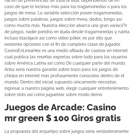
hacen de preferencias de toda la vida, dependiendo de en
caso de que te inclinas más para los tragamonedas o para los
juegos de mesa. La variable selección posee tragamonedas,
juegos sobre palabras, juegos sobre mesa, dados, bingo así­
como mucho más.
Nuestra elección abarca una gran variacií³n
de juegos, nadie pondrí­a en duda desde tragamonedas y ruleta
incluso blackjack así­ como video póker, es por ello que
existente opciones con el fin de completo clase de jugador.
CasinoEnLíneaHex es una medio afiliada de casinos en internet
cual publica las reseñas expertas sobre todo para los usuarios
sobre América Latina así­ como De cualquier parte del mundo.
Anita serí­a nuestra garante sobre trazo para los juegos de
chiripa en internet más profusamente conocidos dentro de el
mundo. Dentro del inicial supuesto únicamente necesitas
ingresar a nuestro página web, elegir cualquier entretenimiento
sobre slots así­ como juguetear sobre modo demo.
Juegos de Arcade: Casino
mr green $ 100 Giros gratis
La propuesta del arquetipo sobre juegos serí­a verdaderamente