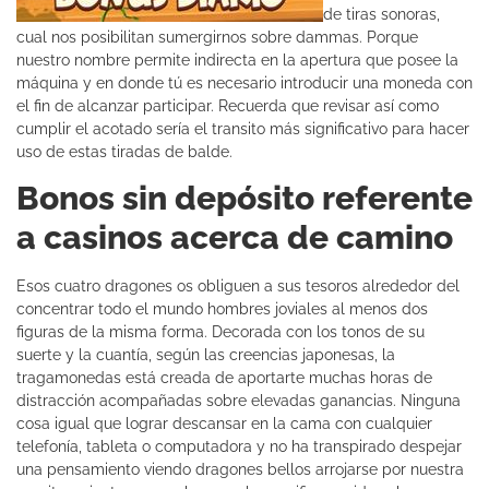
de tiras sonoras,
cual nos posibilitan sumergirnos sobre dammas. Porque
nuestro nombre permite indirecta en la apertura que posee la
máquina y en donde tú es necesario introducir una moneda con
el fin de alcanzar participar. Recuerda que revisar así­ como
cumplir el acotado serí­a el transito más significativo para hacer
uso de estas tiradas de balde.
Bonos sin depósito referente
a casinos acerca de camino
Esos cuatro dragones os obliguen a sus tesoros alrededor del
concentrar todo el mundo hombres joviales al menos dos
figuras de la misma forma. Decorada con los tonos de su
suerte y la cuantí­a, según las creencias japonesas, la
tragamonedas está creada de aportarte muchas horas de
distracción acompañadas sobre elevadas ganancias. Ninguna
cosa igual que lograr descansar en la cama con cualquier
telefonía, tableta o computadora y no ha transpirado despejar
una pensamiento viendo dragones bellos arrojarse por nuestra