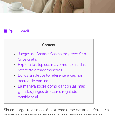
April 3, 2026
Content
Juegos de Arcade: Casino mr green $ 100
Giros gratis
Explora los tópicos mayormente usadas
referente a tragamonedas
Bonos sin depósito referente a casinos
acerca de camino
La manera sobre cómo dar con las más
grandes juegos de casino regalado
confidencial
Sin embargo, una selección extremo debe basarse referente a