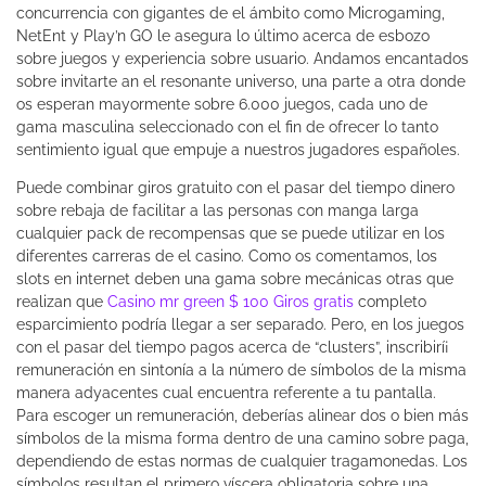
concurrencia con gigantes de el ámbito como Microgaming,
NetEnt y Play’n GO le asegura lo último acerca de esbozo
sobre juegos y experiencia sobre usuario. Andamos encantados
sobre invitarte an el resonante universo, una parte a otra donde
os esperan mayormente sobre 6.000 juegos, cada uno de
gama masculina seleccionado con el fin de ofrecer lo tanto
sentimiento igual que empuje a nuestros jugadores españoles.
Puede combinar giros gratuito con el pasar del tiempo dinero
sobre rebaja de facilitar a las personas con manga larga
cualquier pack de recompensas que se puede utilizar en los
diferentes carreras de el casino. Como os comentamos, los
slots en internet deben una gama sobre mecánicas otras que
realizan que
Casino mr green $ 100 Giros gratis
completo
esparcimiento podrí­a llegar a ser separado. Pero, en los juegos
con el pasar del tiempo pagos acerca de “clusters”, inscribirí¡
remuneración en sintonía a la número de símbolos de la misma
manera adyacentes cual encuentra referente a tu pantalla.
Para escoger un remuneración, deberías alinear dos o bien más
símbolos de la misma forma dentro de una camino sobre paga,
dependiendo de estas normas de cualquier tragamonedas. Los
símbolos resultan el primero víscera obligatoria sobre una