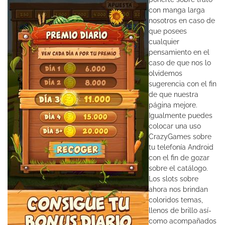
con manga larga
nosotros en caso de
que posees
cualquier
pensamiento en el
caso de que nos lo
olvidemos
sugerencia con el fin
de que nuestra
página mejore.
Igualmente puedes
colocar una uso
CrazyGames sobre
tu telefonía Android
con el fin de gozar
sobre el catálogo.
Los slots sobre
ahora nos brindan
coloridos temas,
llenos de brillo así­
como acompañados