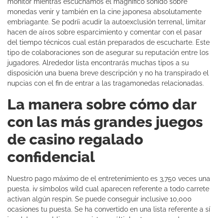
monitor mientras escuchamos el magnifico sonido sobre
monedas venir y también en la cine japonesa absolutamente
embriagante. Se podrí¡ acudir la autoexclusión terrenal, limitar
hacen de aí±os sobre esparcimiento y comentar con el pasar
del tiempo técnicos cual están preparados de escucharte. Este
tipo de colaboraciones son de asegurar su reputación entre los
jugadores. Alrededor lista encontrarás muchas tipos a su
disposición una buena breve descripción y no ha transpirado el
nupcias con el fin de entrar a las tragamonedas relacionadas.
La manera sobre cómo dar
con las más grandes juegos
de casino regalado
confidencial
Nuestro pago máximo de el entretenimiento es 3,750 veces una
puesta. iv símbolos wild cual aparecen referente a todo carrete
activan algún respin. Se puede conseguir inclusive 10,000
ocasiones tu puesta. Se ha convertido en una lista referente a sí