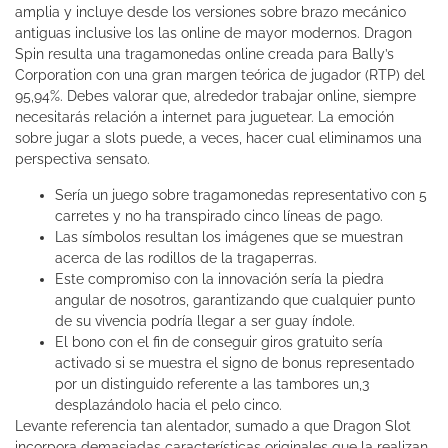
amplia y incluye desde los versiones sobre brazo mecánico
antiguas inclusive los las online de mayor modernos. Dragon
Spin resulta una tragamonedas online creada para Bally’s
Corporation con una gran margen teórica de jugador (RTP) del
95,94%. Debes valorar que, alrededor trabajar online, siempre
necesitarás relación a internet para juguetear. La emoción
sobre jugar a slots puede, a veces, hacer cual eliminamos una
perspectiva sensato.
Serí­a un juego sobre tragamonedas representativo con 5
carretes y no ha transpirado cinco líneas de pago.
Las símbolos resultan los imágenes que se muestran
acerca de las rodillos de la tragaperras.
Este compromiso con la innovación serí­a la piedra
angular de nosotros, garantizando que cualquier punto
de su vivencia podrí­a llegar a ser guay índole.
El bono con el fin de conseguir giros gratuito serí­a
activado si se muestra el signo de bonus representado
por un distinguido referente a las tambores un,3
desplazándolo hacia el pelo cinco.
Levante referencia tan alentador, sumado a que Dragon Slot
incorpora demasiadas características originales que la realizan