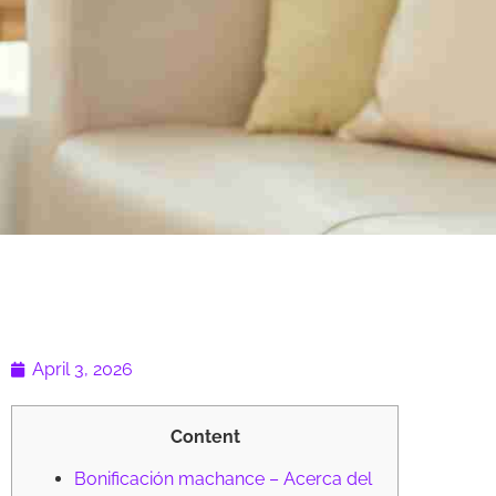
April 3, 2026
Content
Bonificación machance – Acerca del