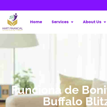
Home
Services
About Us
Funciona de Boni
Buffalo Bli