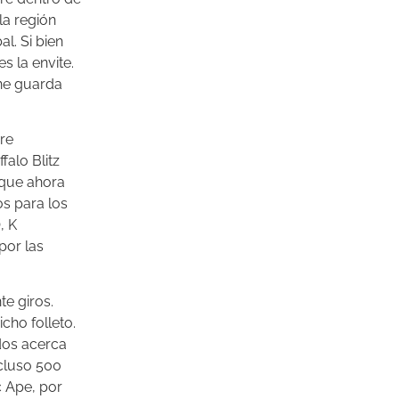
la región
l. Si bien
 la envite.
ine guarda
re
alo Blitz
 que ahora
s para los
, K
por las
e giros.
cho folleto.
dos acerca
ncluso 500
c Ape, por