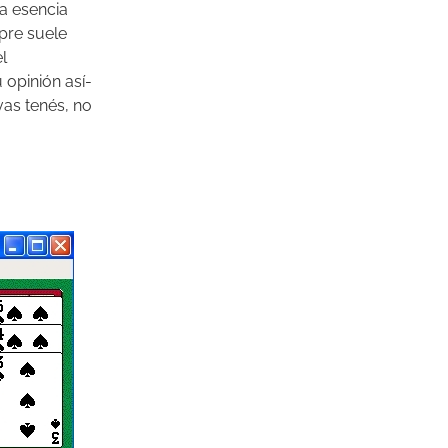
na esencia
pre suele
l
 opinión así­
vas tenés, no