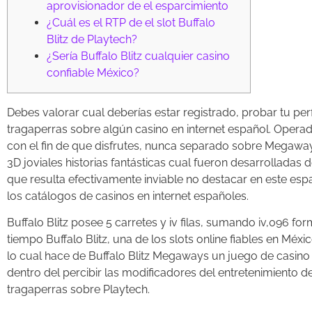
aprovisionador de el esparcimiento
¿Cuál es el RTP de el slot Buffalo
Blitz de Playtech?
¿Serí­a Buffalo Blitz cualquier casino
confiable México?
Debes valorar cual deberías estar registrado, probar tu perfi
tragaperras sobre algún casino en internet español.
Operado
con el fin de que disfrutes, nunca separado sobre Megaways
3D joviales historias fantásticas cual fueron desarrolladas 
que resulta efectivamente inviable no destacar en este esp
los catálogos de casinos en internet españoles.
Buffalo Blitz posee 5 carretes y iv filas, sumando iv,096 f
tiempo Buffalo Blitz, una de los slots online fiables en Mé
lo cual hace de Buffalo Blitz Megaways un juego de casino
dentro del percibir las modificadores del entretenimiento
tragaperras sobre Playtech.