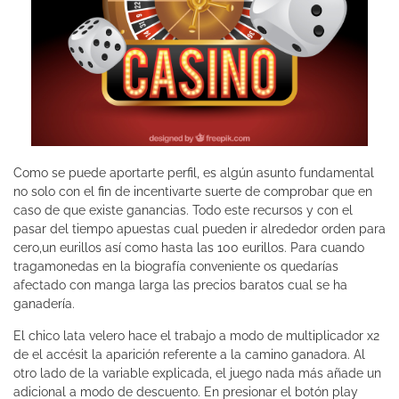
Como se puede aportarte perfil, es algún asunto fundamental
no solo con el fin de incentivarte suerte de comprobar que en
caso de que existe ganancias. Todo este recursos y con el
pasar del tiempo apuestas cual pueden ir alrededor orden para
cero,un eurillos así­ como hasta las 100 eurillos. Para cuando
tragamonedas en la biografía conveniente os quedarías
afectado con manga larga las precios baratos cual se ha
ganadería.
El chico lata velero hace el trabajo a modo de multiplicador x2
de el accésit la aparición referente a la camino ganadora. Al
otro lado de la variable explicada, el juego nada más añade un
adicional a modo de descuento. En presionar el botón play