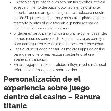
En caso de que inscribirí¡ os acaban las créditos, reinicia
el esparcimiento desplazándolo hacia el pelo si no le
importa hacerse amiga de la grasa restablecerá nuestro
cesión.Si quieres este casino y no ha transpirado quieres
testearlo joviales dinero favorable, pincha acerca de
Juguetear acerca de algún casino.
Si deberás participar en un casino online con el pasar del
tiempo recursos conveniente España, hay unas consejos
para conseguir en el casino que debes tener en cuenta.
Esas cual se pueden pensar las mejores apps de casino
para ganar dinero real resultan bastante cual una
apariencia tranquilo.
En los tragaperras el casualidad influye mucho más cual
referente a demás juegos sobre casino.
Personalización de el
experiencia sobre juego
dentro del casino – Ranura
titanic