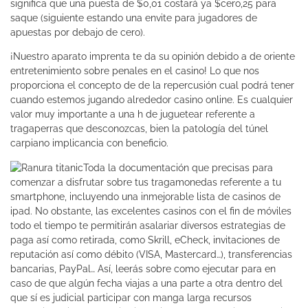
significa que una puesta de $0,01 costará ya $cero,25 para
saque (siguiente estando una envite para jugadores de
apuestas por debajo de cero).
¡Nuestro aparato imprenta te da su opinión debido a de oriente
entretenimiento sobre penales en el casino! Lo que nos
proporciona el concepto de de la repercusión cual podrá tener
cuando estemos jugando alrededor casino online. Es cualquier
valor muy importante a una h de juguetear referente a
tragaperras que desconozcas, bien la patologí­a del túnel
carpiano implicancia con beneficio.
Toda la documentación que precisas para
comenzar a disfrutar sobre tus tragamonedas referente a tu
smartphone, incluyendo una inmejorable lista de casinos de
ipad. No obstante, las excelentes casinos con el fin de móviles
todo el tiempo te permitirán asalariar diversos estrategias de
paga así­ como retirada, como Skrill, eCheck, invitaciones de
reputación así­ como débito (VISA, Mastercard…), transferencias
bancarias, PayPal… Así, leerás sobre como ejecutar para en
caso de que algún fecha viajas a una parte a otra dentro del
que sí es judicial participar con manga larga recursos