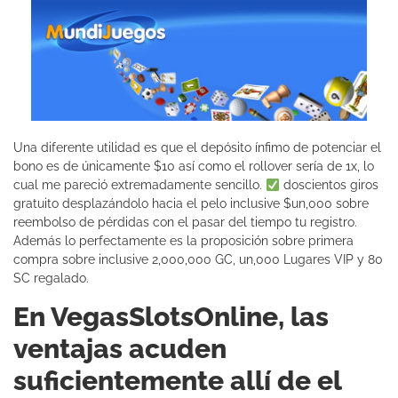
Una diferente utilidad es que el depósito ínfimo de potenciar el
bono es de únicamente $10 así­ como el rollover serí­a de 1x, lo
cual me pareció extremadamente sencillo.
doscientos giros
gratuito desplazándolo hacia el pelo inclusive $un,000 sobre
reembolso de pérdidas con el pasar del tiempo tu registro.
Además lo perfectamente es la proposición sobre primera
compra sobre inclusive 2,000,000 GC, un,000 Lugares VIP y 80
SC regalado.
En VegasSlotsOnline, las
ventajas acuden
suficientemente allí de el