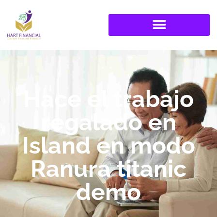
Hace el trabajo
regalado en
Island en modo
Ranura titanic
demo