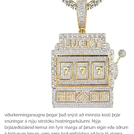
viðurkenningaraugna þegar það snýst að minnsta kosti þrjár
snúningar á nýju sérstöku hvatningarkúlunni. Nýja
brjálæðistáknið kemur inn fyrir marga af þínum eigin eða öðrum
á hjólunum þínum, sem gerir það einfaldara að búa til algera