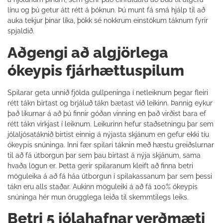
línu og þú getur átt rétt á þóknun. Þú munt fá smá hjálp til að
auka tekjur þínar líka, þökk sé nokkrum einstökum táknum fyrir
spjaldið.
Aðgengi að algjörlega
ókeypis fjárhættuspilum
Spilarar geta unnið fjölda gullpeninga í netleiknum þegar fleiri
rétt tákn birtast og brjáluð tákn bætast við leikinn. Þannig eykur
það líkurnar á að þú finnir góðan vinning en það virðist bara ef
rétt tákn virkjast í leiknum. Leikurinn hefur staðsetningu þar sem
jólaljósatáknið birtist einnig á nýjasta skjánum en gefur ekki tíu
ókeypis snúninga. Inni fær spilari táknin með hæstu greiðslurnar
til að fá útborgun þar sem þau birtast á nýja skjánum, sama
hvaða lögun er. Þetta gerir spilaranum kleift að finna betri
möguleika á að fá háa útborgun í spilakassanum þar sem þessi
tákn eru alls staðar. Aukinn möguleiki á að fá 100% ókeypis
snúninga hér mun örugglega leiða til skemmtilegs leiks.
Betri 5 jólahafnar verðmæti