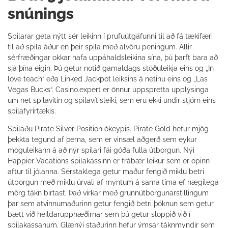
snúnings
Spilarar geta nýtt sér leikinn í prufuútgáfunni til að fá tækifæri
til að spila áður en þeir spila með alvöru peningum. Allir
sérfræðingar okkar hafa uppáhaldsleikina sína, þú þarft bara að
sjá þína eigin. Þú getur notið gamaldags stöðuleikja eins og „In
love teach“ eða Linked Jackpot leiksins á netinu eins og „Las
Vegas Bucks“. Casino.expert er önnur uppspretta upplýsinga
um net spilavítin og spilavítisleiki, sem eru ekki undir stjórn eins
spilafyrirtækis.
Spilaðu Pirate Silver Position ókeypis. Pirate Gold hefur mjög
þekkta tegund af þema, sem er vinsæl aðgerð sem eykur
möguleikann á að nýr spilari fái góða fulla útborgun. Nýi
Happier Vacations spilakassinn er frábær leikur sem er opinn
aftur til jólanna. Sérstaklega getur maður fengið miklu betri
útborgun með miklu úrvali af myntum á sama tíma ef nægilega
mörg tákn birtast. Það virkar með grunnútborgunarstillingum
þar sem atvinnumaðurinn getur fengið betri þóknun sem getur
bætt við heildarupphæðirnar sem þú getur sloppið við í
spilakassanum. Glænýi staðurinn hefur ýmsar táknmyndir sem