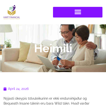
Heimili
April 24, 2026
Nýjasti ókeypis tölvuleikurinn er ekki endurvirkjaður og
Bequeath Insane táknin eru bara Wild tákn. Hvað varðar