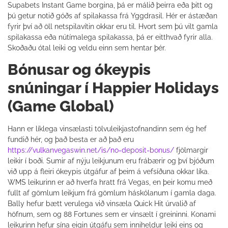
Supabets Instant Game borgina, þá er málið þeirra eða þitt og
þú getur notið góðs af spilakassa frá Yggdrasil. Hér er ástæðan
fyrir því að öll netspilavítin okkar eru til. Hvort sem þú vilt gamla
spilakassa eða nútímalega spilakassa, þá er eitthvað fyrir alla.
Skoðaðu ótal leiki og veldu einn sem hentar þér.
Bónusar og ókeypis
snúningar í Happier Holidays
(Game Global)
Hann er líklega vinsælasti tölvuleikjastofnandinn sem ég hef
fundið hér, og það besta er að það eru
https://vulkanvegaswin.net/is/no-deposit-bonus/
fjölmargir
leikir í boði. Sumir af nýju leikjunum eru frábærir og því bjóðum
við upp á fleiri ókeypis útgáfur af þeim á vefsíðuna okkar líka.
WMS leikurinn er að hverfa hratt frá Vegas, en þeir komu með
fullt af gömlum leikjum frá gömlum háskólanum í gamla daga.
Bally hefur bætt verulega við vinsæla Quick Hit úrvalið af
höfnum, sem og 88 Fortunes sem er vinsælt í greininni. Konami
leikurinn hefur sína eigin útgáfu sem inniheldur leiki eins og