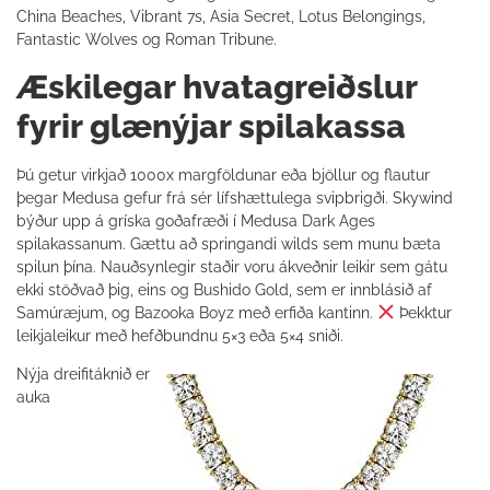
China Beaches, Vibrant 7s, Asia Secret, Lotus Belongings,
Fantastic Wolves og Roman Tribune.
Æskilegar hvatagreiðslur
fyrir glænýjar spilakassa
Þú getur virkjað 1000x margföldunar eða bjöllur og flautur
þegar Medusa gefur frá sér lífshættulega svipbrigði. Skywind
býður upp á gríska goðafræði í Medusa Dark Ages
spilakassanum. Gættu að springandi wilds sem munu bæta
spilun þína. Nauðsynlegir staðir voru ákveðnir leikir sem gátu
ekki stöðvað þig, eins og Bushido Gold, sem er innblásið af
Samúræjum, og Bazooka Boyz með erfiða kantinn.
Þekktur
leikjaleikur með hefðbundnu 5×3 eða 5×4 sniði.
Nýja dreifitáknið er
auka