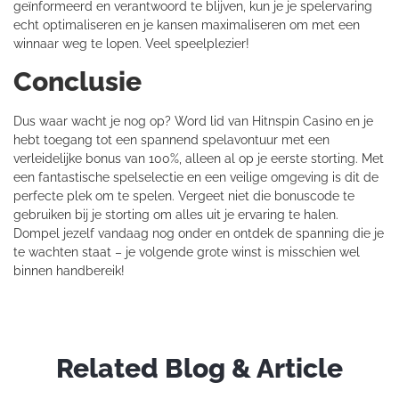
geïnformeerd en verantwoord te blijven, kun je je spelervaring
echt optimaliseren en je kansen maximaliseren om met een
winnaar weg te lopen. Veel speelplezier!
Conclusie
Dus waar wacht je nog op? Word lid van Hitnspin Casino en je
hebt toegang tot een spannend spelavontuur met een
verleidelijke bonus van 100%, alleen al op je eerste storting. Met
een fantastische spelselectie en een veilige omgeving is dit de
perfecte plek om te spelen. Vergeet niet die bonuscode te
gebruiken bij je storting om alles uit je ervaring te halen.
Dompel jezelf vandaag nog onder en ontdek de spanning die je
te wachten staat – je volgende grote winst is misschien wel
binnen handbereik!
Related Blog & Article