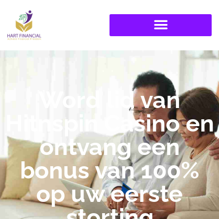
Word lid van
Hitnspin Casino en
ontvang een
bonus van 100%
op uw eerste
storting