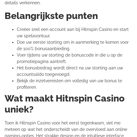
details verkennen.
Belangrijkste punten
Creëer snel een account aan bij Hitnspin Casino en start
uw spelavontuur.
Doe uw eerste storting om in aanmerking te komen voor
de 100% bonusaanbieding.
Voer tijdens uw storting de bonuscode in die u op de
promotiepagina aantreft.
Het bonusbedrag wordt direct na uw storting aan uw
accountsaldo toegevoegd.
Bekijk de inzetvereisten om volledig van uw bonus te
profiteren.
Wat maakt Hitnspin Casino
uniek?
Toen ik Hitnspin Casino voor het eerst tegenkwam, viel me
meteen op wat het onderscheidt van de overvloed aan online
gaming-opties. Het strakke design en de intuïtieve interface