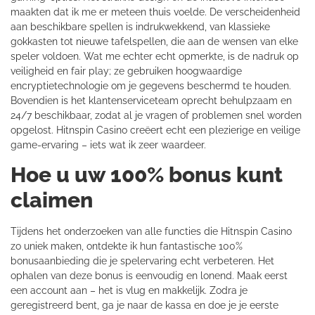
maakten dat ik me er meteen thuis voelde. De verscheidenheid
aan beschikbare spellen is indrukwekkend, van klassieke
gokkasten tot nieuwe tafelspellen, die aan de wensen van elke
speler voldoen. Wat me echter echt opmerkte, is de nadruk op
veiligheid en fair play; ze gebruiken hoogwaardige
encryptietechnologie om je gegevens beschermd te houden.
Bovendien is het klantenserviceteam oprecht behulpzaam en
24/7 beschikbaar, zodat al je vragen of problemen snel worden
opgelost. Hitnspin Casino creëert echt een plezierige en veilige
game-ervaring – iets wat ik zeer waardeer.
Hoe u uw 100% bonus kunt
claimen
Tijdens het onderzoeken van alle functies die Hitnspin Casino
zo uniek maken, ontdekte ik hun fantastische 100%
bonusaanbieding die je spelervaring echt verbeteren. Het
ophalen van deze bonus is eenvoudig en lonend. Maak eerst
een account aan – het is vlug en makkelijk. Zodra je
geregistreerd bent, ga je naar de kassa en doe je je eerste