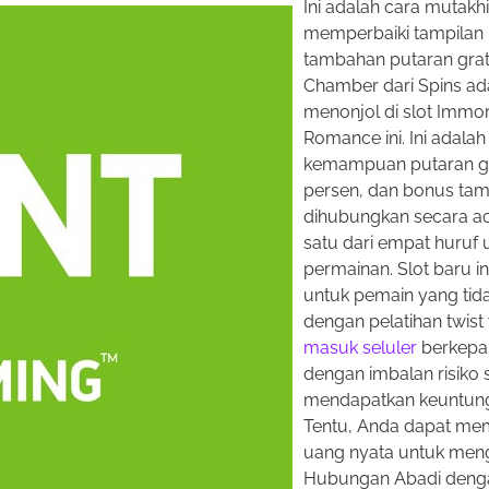
Ini adalah cara mutakh
memperbaiki tampilan
tambahan putaran grat
Chamber dari Spins ada
menonjol di slot Immor
Romance ini. Ini adalah
kemampuan putaran gr
persen, dan bonus ta
dihubungkan secara ac
satu dari empat huruf
permainan. Slot baru i
untuk pemain yang tid
dengan pelatihan twis
masuk seluler
berkepa
dengan imbalan risiko
mendapatkan keuntung
Tentu, Anda dapat m
uang nyata untuk men
Hubungan Abadi deng