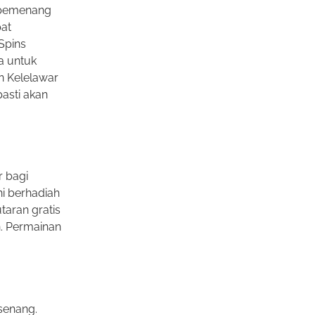
pemenang
at
Spins
a untuk
n Kelelawar
asti akan
r bagi
i berhadiah
taran gratis
n. Permainan
senang.