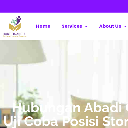
Home
Services
About Us
Hubungan Abadi O
Uji Coba Posisi St