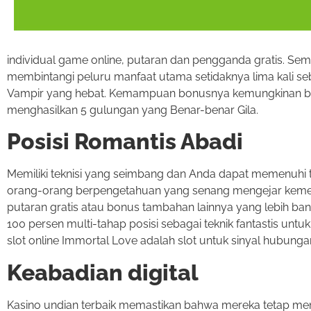
individual game online, putaran dan pengganda gratis. Se
membintangi peluru manfaat utama setidaknya lima kali 
Vampir yang hebat. Kemampuan bonusnya kemungkinan besa
menghasilkan 5 gulungan yang Benar-benar Gila.
Posisi Romantis Abadi
Memiliki teknisi yang seimbang dan Anda dapat memenuhi taw
orang-orang berpengetahuan yang senang mengejar kemen
putaran gratis atau bonus tambahan lainnya yang lebih bany
100 persen multi-tahap posisi sebagai teknik fantastis un
slot online Immortal Love adalah slot untuk sinyal hubungan
Keabadian digital
Kasino undian terbaik memastikan bahwa mereka tetap men