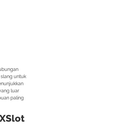
Hubungan
s slang untuk
menunjukkan
yang luar
puan paling
XSlot