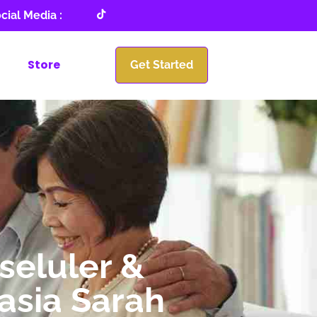
cial Media :
Store
Get Started
seluler &
hasia Sarah