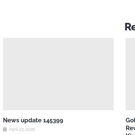
Re
News update 145399
Gol
Rev
April 27, 2026