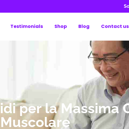
So
Testimonials
Shop
Blog
Contact us
roidi per la Massima 
Muscolare