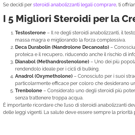
Se decidi per
steroidi anabolizzanti legali comprare
, ti offr
I 5 Migliori Steroidi per la 
Testosterone
– Il re degli steroidi anabolizzanti, il 
massa magra e migliorando la forza complessiva.
Deca Durabolin (Nandrolone Decanoato)
– Conosciut
proteica e il recupero, riducendo anche il rischio di info
Dianabol (Methandrostenolone)
– Uno dei più popolar
rendendolo ideale per i cicli di bulking.
Anadrol (Oxymetholone)
– Conosciuto per i suoi stra
particolarmente efficace per coloro che desiderano 
Trenbolone
– Considerato uno degli steroidi più pote
senza trattenere troppa acqua.
È importante ricordare che l’uso di steroidi anabolizzanti de
delle leggi vigenti. La salute deve essere sempre la priorità 