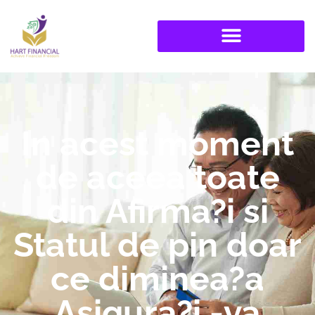
In acest moment
de aceea toate
din Afirma?i si
Statul de pin doar
ce diminea?a
Asigura?i -va