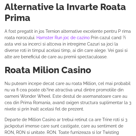
Alternative la Invarte Roata
Prima
A fost pregatit in jos Ternion alternative excelente pentru P rima
roata norocului.
Hamster Run joc de cazino
Prin cazul cand ?i
asta vrei sa incerci si altceva in intregime Cazuri sa joci la
diverse roti in timpul acelasi timp, ai din care alege. Vei gasi si
alte are beneficiul de care au premii spectaculoase.
Roata Milion Casino
Nu puteam incepe decat care au roata Million, cel mai probabil
nu va fi cea poate ob?ine atractiva unul dintre promotiile din
oameni Wonder Wheel. Este destul de asemanatoare care au
cea din Prima Romania, avand oxigen structura suplimentar la 3
nivele si prin Inalt acelasi fel de prezent.
Departe de Million Casino ar trebui retinut ca are Trine roti si 3
jackpoturi imense care sunt castigate, care au sentiment de
RON, RON si unitate. RON. Toate furnizeaza si lor Twisting