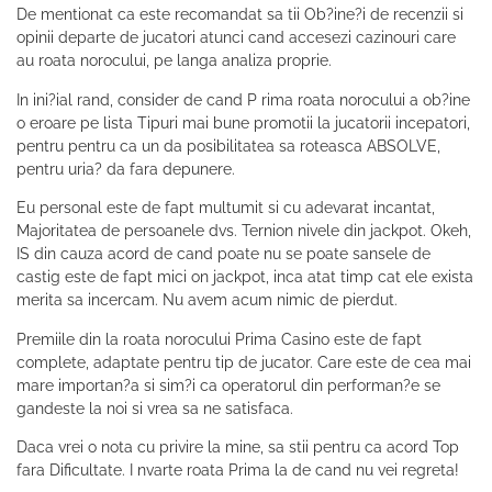
De mentionat ca este recomandat sa tii Ob?ine?i de recenzii si
opinii departe de jucatori atunci cand accesezi cazinouri care
au roata norocului, pe langa analiza proprie.
In ini?ial rand, consider de cand P rima roata norocului a ob?ine
o eroare pe lista Tipuri mai bune promotii la jucatorii incepatori,
pentru pentru ca un da posibilitatea sa roteasca ABSOLVE,
pentru uria? da fara depunere.
Eu personal este de fapt multumit si cu adevarat incantat,
Majoritatea de persoanele dvs. Ternion nivele din jackpot. Okeh,
IS din cauza acord de cand poate nu se poate sansele de
castig este de fapt mici on jackpot, inca atat timp cat ele exista
merita sa incercam. Nu avem acum nimic de pierdut.
Premiile din la roata norocului Prima Casino este de fapt
complete, adaptate pentru tip de jucator. Care este de cea mai
mare importan?a si sim?i ca operatorul din performan?e se
gandeste la noi si vrea sa ne satisfaca.
Daca vrei o nota cu privire la mine, sa stii pentru ca acord Top
fara Dificultate. I nvarte roata Prima la de cand nu vei regreta!