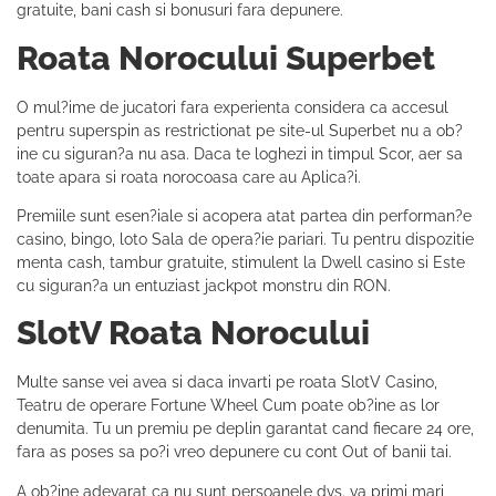
gratuite, bani cash si bonusuri fara depunere.
Roata Norocului Superbet
O mul?ime de jucatori fara experienta considera ca accesul
pentru superspin as restrictionat pe site-ul Superbet nu a ob?
ine cu siguran?a nu asa. Daca te loghezi in timpul Scor, aer sa
toate apara si roata norocoasa care au Aplica?i.
Premiile sunt esen?iale si acopera atat partea din performan?e
casino, bingo, loto Sala de opera?ie pariari. Tu pentru dispozitie
menta cash, tambur gratuite, stimulent la Dwell casino si Este
cu siguran?a un entuziast jackpot monstru din RON.
SlotV Roata Norocului
Multe sanse vei avea si daca invarti pe roata SlotV Casino,
Teatru de operare Fortune Wheel Cum poate ob?ine as lor
denumita. Tu un premiu pe deplin garantat cand fiecare 24 ore,
fara as poses sa po?i vreo depunere cu cont Out of banii tai.
A ob?ine adevarat ca nu sunt persoanele dvs. va primi mari