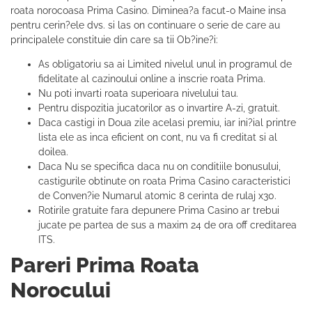
roata norocoasa Prima Casino. Diminea?a facut-o Maine insa
pentru cerin?ele dvs. si las on continuare o serie de care au
principalele constituie din care sa tii Ob?ine?i:
As obligatoriu sa ai Limited nivelul unul in programul de
fidelitate al cazinoului online a inscrie roata Prima.
Nu poti invarti roata superioara nivelului tau.
Pentru dispozitia jucatorilor as o invartire A-zi, gratuit.
Daca castigi in Doua zile acelasi premiu, iar ini?ial printre
lista ele as inca eficient on cont, nu va fi creditat si al
doilea.
Daca Nu se specifica daca nu on conditiile bonusului,
castigurile obtinute on roata Prima Casino caracteristici
de Conven?ie Numarul atomic 8 cerinta de rulaj x30.
Rotirile gratuite fara depunere Prima Casino ar trebui
jucate pe partea de sus a maxim 24 de ora off creditarea
ITS.
Pareri Prima Roata
Norocului