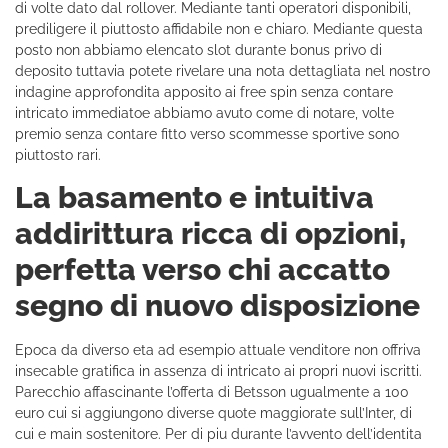
di volte dato dal rollover. Mediante tanti operatori disponibili,
prediligere il piuttosto affidabile non e chiaro. Mediante questa
posto non abbiamo elencato slot durante bonus privo di
deposito tuttavia potete rivelare una nota dettagliata nel nostro
indagine approfondita apposito ai free spin senza contare
intricato immediatoe abbiamo avuto come di notare, volte
premio senza contare fitto verso scommesse sportive sono
piuttosto rari.
La basamento e intuitiva
addirittura ricca di opzioni,
perfetta verso chi accatto
segno di nuovo disposizione
Epoca da diverso eta ad esempio attuale venditore non offriva
insecable gratifica in assenza di intricato ai propri nuovi iscritti.
Parecchio affascinante l’offerta di Betsson ugualmente a 100
euro cui si aggiungono diverse quote maggiorate sull’Inter, di
cui e main sostenitore. Per di piu durante l’avvento dell’identita