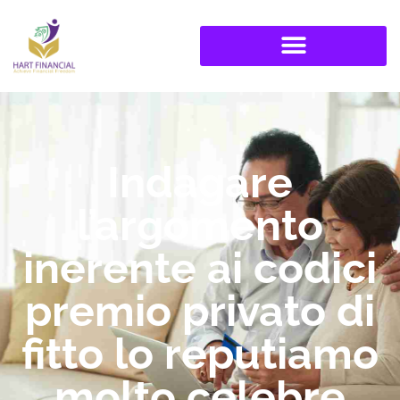
Indagare
l’argomento
inerente ai codici
premio privato di
fitto lo reputiamo
molto celebre