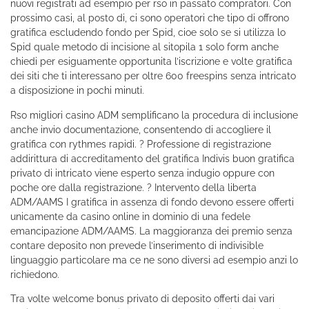
nuovi registrati ad esempio per rso in passato compratori. Con
prossimo casi, al posto di, ci sono operatori che tipo di offrono
gratifica escludendo fondo per Spid, cioe solo se si utilizza lo
Spid quale metodo di incisione al sitopila 1 solo form anche
chiedi per esiguamente opportunita l’iscrizione e volte gratifica
dei siti che ti interessano per oltre 600 freespins senza intricato
a disposizione in pochi minuti.
Rso migliori casino ADM semplificano la procedura di inclusione
anche invio documentazione, consentendo di accogliere il
gratifica con rythmes rapidi. ? Professione di registrazione
addirittura di accreditamento del gratifica Indivis buon gratifica
privato di intricato viene esperto senza indugio oppure con
poche ore dalla registrazione. ? Intervento della liberta
ADM/AAMS I gratifica in assenza di fondo devono essere offerti
unicamente da casino online in dominio di una fedele
emancipazione ADM/AAMS. La maggioranza dei premio senza
contare deposito non prevede l’inserimento di indivisible
linguaggio particolare ma ce ne sono diversi ad esempio anzi lo
richiedono.
Tra volte welcome bonus privato di deposito offerti dai vari