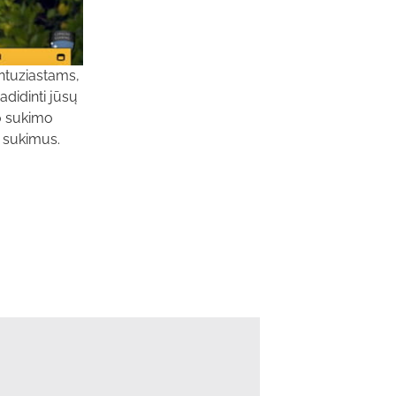
entuziastams,
adidinti jūsų
o sukimo
 sukimus.