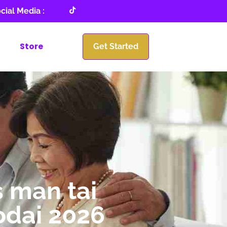
cial Media :
Store
Get Started
 man tai
kodai 2026