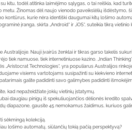
 kitu, todėl atitinka laimėjimo sąlygas, o tai reiškia, kad turi
mo metu. Žinomas dėl naujo vienodo paveikslėlių išdėstymo, š
mo kontūrus, kurie nėra identiški daugumai kitų lošimo autom
minė įranga, skirta „Android“ ir „iOS“, suteikia tikrą vietinio k
Australijoje. Nauji įvairūs ženklai ir tikras garso takelis sukuri
iarėjo tiek namuose, tiek internetiniuose kazino. „Indian Thinkin
Aristocrat Technologies“, yra populiarus Australijos rinkoje. 
uojame visiems vartotojams susipažinti su kiekvieno internet
patarimais galite padidinti savo galimybes padidinti išmokėji
te, kad nepažeidžiate jokių vietinių įstatymų.
gubai daugiau pinigų iš spekuliuojančios dėlionės kredito spal
šlaidų diapazone, gausite 45 nemokamus žaidimus, kuriuos gal
rti sėkmingą kolekciją.
giau lošimo automatų, siūlančių tokią pačią perspektyvą?