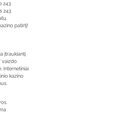
te 243
is 243
atų.
azino patirtį!
a įtraukiantį
g“ vaizdo
Internetiniai
inio kazino
mus.
vos.
ima