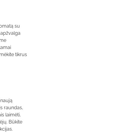
utomatą su
s apžvalga
lome
kamai
mėkite tikrus
 naują
is raundas,
s laimėti,
ėjų. Būkite
cijas.