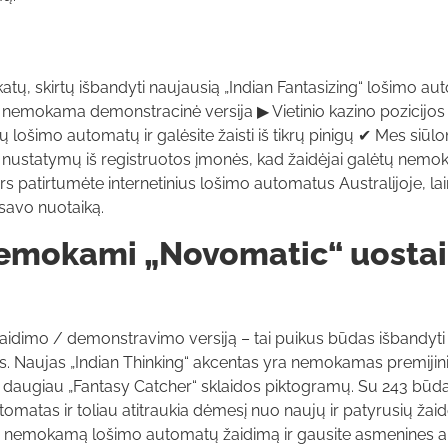
atų, skirtų išbandyti naujausią „Indian Fantasizing“ lošimo a
to nemokama demonstracinė versija ▶ Vietinio kazino pozicijo
nių lošimo automatų ir galėsite žaisti iš tikrų pinigų ✔ Mes siū
nustatymų iš registruotos įmonės, kad žaidėjai galėtų nemo
rs patirtumėte internetinius lošimo automatus Australijoje, lai
 savo nuotaiką.
nemokami „Novomatic“ uostai
aidimo / demonstravimo versiją – tai puikus būdas išbandyti
igais. Naujas „Indian Thinking“ akcentas yra nemokamas premijin
r daugiau „Fantasy Catcher“ sklaidos piktogramų. Su 243 būdai
omatas ir toliau atitraukia dėmesį nuo naujų ir patyrusių žaid
aują nemokamą lošimo automatų žaidimą ir gausite asmenines ak