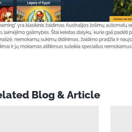
eaming“ yra klasikinis žaidimas Australijos lošimų automatų 
 laimėjimo galimybės. Štai keletas dalykų, kurie gali padėti p
analizė, nemokamų sukimų didinimas, žaidimo pradžia ir nauj
imai ir jų mokamas atitikmuo suteikia specialius nemokamus
lated Blog & Article