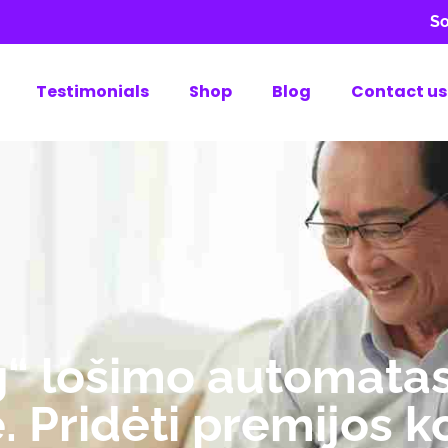
So
Testimonials
Shop
Blog
Contact us
“ lošimo automatas
e. Pridėti premijos 