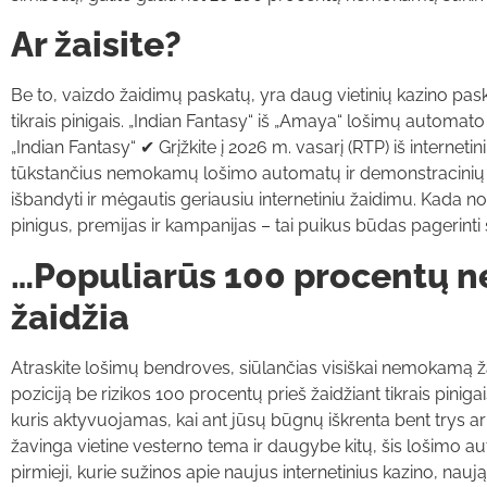
Ar žaisite?
Be to, vaizdo žaidimų paskatų, yra daug vietinių kazino pask
tikrais pinigais. „Indian Fantasy“ iš „Amaya“ lošimų automa
„Indian Fantasy“ ✔ Grįžkite į 2026 m. vasarį (RTP) iš interneti
tūkstančius nemokamų lošimo automatų ir demonstracinių 
išbandyti ir mėgautis geriausiu internetiniu žaidimu. Kada no
pinigus, premijas ir kampanijas – tai puikus būdas pagerinti
…Populiarūs 100 procentų 
žaidžia
Atraskite lošimų bendroves, siūlančias visiškai nemokamą ž
poziciją be rizikos 100 procentų prieš žaidžiant tikrais pin
kuris aktyvuojamas, kai ant jūsų būgnų iškrenta bent trys a
žavinga vietine vesterno tema ir daugybe kitų, šis lošimo aut
pirmieji, kurie sužinos apie naujus internetinius kazino, n