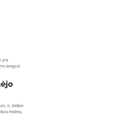
s yra
ams lengvai
mėjo
os, o „Indian
rikos indėnų