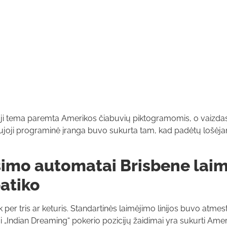
joji tema paremta Amerikos čiabuvių piktogramomis, o vaizda
Naujoji programinė įranga buvo sukurta tam, kad padėtų lošėj
ošimo automatai Brisbene lai
patiko
 per tris ar keturis.
Standartinės laimėjimo linijos buvo atmest
„Indian Dreaming“ pokerio pozicijų žaidimai yra sukurti Ame