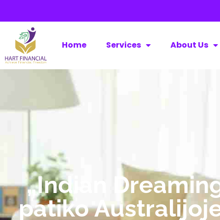
Home
Services
About Us
„Indian Dreaming
patiko Australijoj