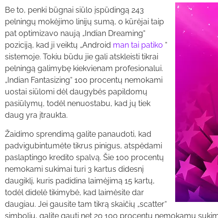
Be to, penki būgnai siūlo įspūdingą 243
pelningų mokėjimo linijų sumą, o kūrėjai taip
pat optimizavo naują „Indian Dreaming“
poziciją, kad ji veiktų „Android
man tai patiko
“
sistemoje. Tokiu būdu jie gali atskleisti tikrai
pelningą galimybę kiekvienam profesionalui.
„Indian Fantasizing“ 100 procentų nemokami
uostai siūlomi dėl daugybės papildomų
pasiūlymų, todėl nenuostabu, kad jų tiek
daug yra įtraukta.
Žaidimo sprendimą galite panaudoti, kad
padvigubintumėte tikrus pinigus, atspėdami
paslaptingo kredito spalvą. Šie 100 procentų
nemokami sukimai turi 3 kartus didesnį
daugiklį, kuris padidina laimėjimą 15 kartų,
todėl didelė tikimybė, kad laimėsite dar
daugiau. Jei gausite tam tikrą skaičių „scatter“
simbolių, galite gauti net 20 100 procentų nemokamų suki