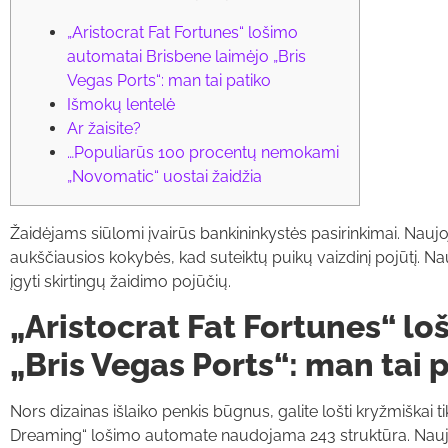
„Aristocrat Fat Fortunes“ lošimo
automatai Brisbene laimėjo „Bris
Vegas Ports“: man tai patiko
Išmokų lentelė
Ar žaisite?
…Populiarūs 100 procentų nemokami
„Novomatic“ uostai žaidžia
Žaidėjams siūlomi įvairūs bankininkystės pasirinkimai. Nau
aukščiausios kokybės, kad suteiktų puikų vaizdinį pojūtį. 
įgyti skirtingų žaidimo pojūčių.
„Aristocrat Fat Fortunes“ l
„Bris Vegas Ports“: man tai 
Nors dizainas išlaiko penkis būgnus, galite lošti kryžmiškai tik
Dreaming“ lošimo automate naudojama 243 struktūra. Nauji 