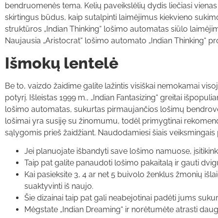
bendruomenės tema. Kelių paveikslėlių dydis liečiasi vienas su
skirtingus būdus, kaip sutalpinti laimėjimus kiekvieno suki
struktūros „Indian Thinking“ lošimo automatas siūlo laimėji
Naujausia „Aristocrat“ lošimo automato „Indian Thinking“ progra
Išmokų lentelė
Be to, vaizdo žaidime galite lažintis visiškai nemokamai visoje 
potyrį. Išleistas 1999 m., „Indian Fantasizing“ greitai išpopul
lošimo automatas, sukurtas pirmaujančios lošimų bendrovės „
lošimai yra susiję su žinomumu, todėl primygtinai rekomend
sąlygomis prieš žaidžiant. Naudodamiesi šiais veiksmingais 
Jei planuojate išbandyti save lošimo namuose, įsitikinki
Taip pat galite panaudoti lošimo pakaitalą ir gauti dvi
Kai pasieksite 3, 4 ar net 5 buivolo ženklus žmonių i
suaktyvinti iš naujo.
Šie dizainai taip pat gali neabejotinai padėti jums suku
Mėgstate „Indian Dreaming“ ir norėtumėte atrasti dau