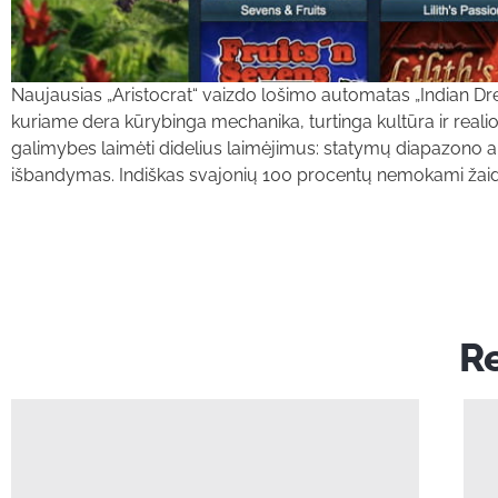
Naujausias „Aristocrat“ vaizdo lošimo automatas „Indian Dr
kuriame dera kūrybinga mechanika, turtinga kultūra ir realios
galimybes laimėti didelius laimėjimus: statymų diapazono 
išbandymas. Indiškas svajonių 100 procentų nemokami žaid
Re