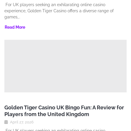
For UK players seeking an exhilarating online casino
experience‚ Golden Tiger Casino offers a diverse range of
games‚..
Read More
Golden Tiger Casino UK Bingo Fun: A Review for
Players from the United Kingdom
April 27, 2026
For UK players seeking an exhilarating online casino