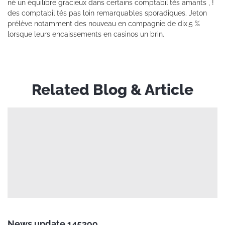
né un équilibre gracieux dans certains comptabilités amants , !
des comptabilités pas loin remarquables sporadiques. Jeton
prélève notamment des nouveau en compagnie de dix,5 %
lorsque leurs encaissements en casinos un brin.
Related Blog & Article
News update 145399