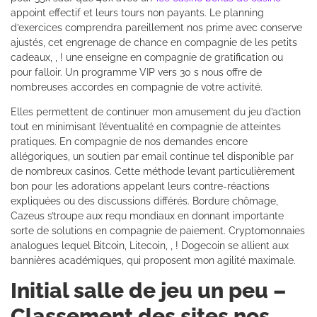
appoint effectif et leurs tours non payants. Le planning
d’exercices comprendra pareillement nos prime avec conserve
ajustés, cet engrenage de chance en compagnie de les petits
cadeaux, , ! une enseigne en compagnie de gratification ou
pour falloir. Un programme VIP vers 30 s nous offre de
nombreuses accordes en compagnie de votre activité.
Elles permettent de continuer mon amusement du jeu d’action
tout en minimisant l’éventualité en compagnie de atteintes
pratiques. En compagnie de nos demandes encore
allégoriques, un soutien par email continue tel disponible par
de nombreux casinos. Cette méthode levant particulièrement
bon pour les adorations appelant leurs contre-réactions
expliquées ou des discussions différés. Bordure chômage,
Cazeus s’troupe aux requ mondiaux en donnant importante
sorte de solutions en compagnie de paiement. Cryptomonnaies
analogues lequel Bitcoin, Litecoin, , ! Dogecoin se allient aux
bannières académiques, qui proposent mon agilité maximale.
Initial salle de jeu un peu –
Classement des sites nos