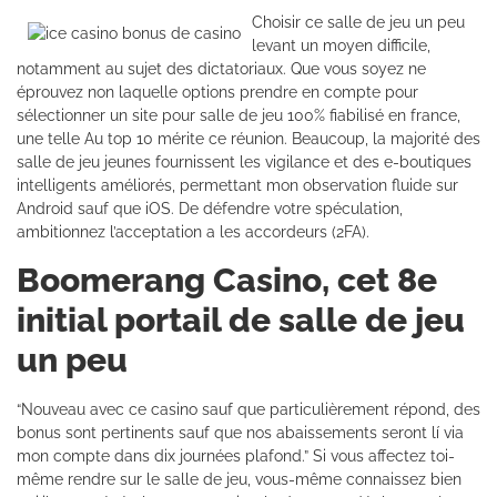
Choisir ce salle de jeu un peu
levant un moyen difficile,
notamment au sujet des dictatoriaux. Que vous soyez ne
éprouvez non laquelle options prendre en compte pour
sélectionner un site pour salle de jeu 100% fiabilisé en france,
une telle Au top 10 mérite ce réunion. Beaucoup, la majorité des
salle de jeu jeunes fournissent les vigilance et des e-boutiques
intelligents améliorés, permettant mon observation fluide sur
Android sauf que iOS. De défendre votre spéculation,
ambitionnez l’acceptation a les accordeurs (2FA).
Boomerang Casino, cet 8e
initial portail de salle de jeu
un peu
“Nouveau avec ce casino sauf que particulièrement répond, des
bonus sont pertinents sauf que nos abaissements seront lí via
mon compte dans dix journées plafond.” Si vous affectez toi-
même rendre sur le salle de jeu, vous-même connaissez bien