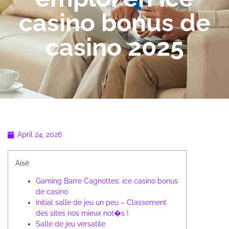
casino bonus de
casino 2025
April 24, 2026
Aisé
Gaming Barre Cagnottes: ice casino bonus
de casino
Initial salle de jeu un peu – Classement
des sites nos mieux not�s !
Salle de jeu versatile