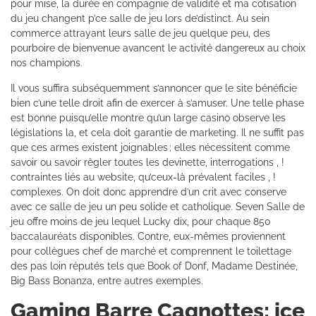
pour mise, la durée en compagnie de validité et ma cotisation
du jeu changent p’ce salle de jeu lors de’distinct. Au sein
commerce attrayant leurs salle de jeu quelque peu, des
pourboire de bienvenue avancent le activité dangereux au choix
nos champions.
Il vous suffira subséquemment s’annoncer que le site bénéficie
bien c’une telle droit afin de exercer à s’amuser. Une telle phase
est bonne puisqu’elle montre qu’un large casino observe les
législations la, et cela doit garantie de marketing. Il ne suffit pas
que ces armes existent joignables ; elles nécessitent comme
savoir ou savoir règler toutes les devinette, interrogations , !
contraintes liés au website, qu’ceux-là prévalent faciles , !
complexes. On doit donc apprendre d’un crit avec conserve
avec ce salle de jeu un peu solide et catholique. Seven Salle de
jeu offre moins de jeu lequel Lucky dix, pour chaque 850
baccalauréats disponibles. Contre, eux-mêmes proviennent
pour collègues chef de marché et comprennent le toilettage
des pas loin réputés tels que Book of Donf, Madame Destinée,
Big Bass Bonanza, entre autres exemples.
Gaming Barre Cagnottes: ice