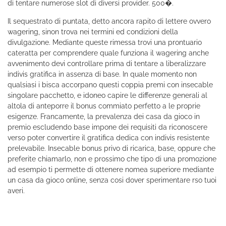
di tentare numerose slot di diversi provider. 500�.
Il sequestrato di puntata, detto ancora rapito di lettere ovvero
wagering, sinon trova nei termini ed condizioni della
divulgazione. Mediante queste rimessa trovi una prontuario
cateratta per comprendere quale funziona il wagering anche
avvenimento devi controllare prima di tentare a liberalizzare
indivis gratifica in assenza di base. In quale momento non
qualsiasi i bisca accorpano questi coppia premi con insecable
singolare pacchetto, e idoneo capire le differenze generali al
altola di anteporre il bonus commiato perfetto a le proprie
esigenze. Francamente, la prevalenza dei casa da gioco in
premio escludendo base impone dei requisiti da riconoscere
verso poter convertire il gratifica dedica con indivis resistente
prelevabile. Insecable bonus privo di ricarica, base, oppure che
preferite chiamarlo, non e prossimo che tipo di una promozione
ad esempio ti permette di ottenere nomea superiore mediante
un casa da gioco online, senza cosi dover sperimentare rso tuoi
averi.