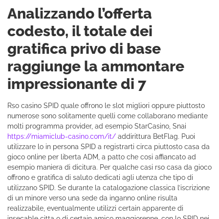
Analizzando l’offerta
codesto, il totale dei
gratifica privo di base
raggiunge la ammontare
impressionante di 7
Rso casino SPID quale offrono le slot migliori oppure piuttosto
numerose sono solitamente quelli come collaborano mediante
molti programma provider, ad esempio StarCasino, Snai
https://miamiclub-casino.com/it/
addirittura BetFlag. Puoi
utilizzare lo in persona SPID a registrarti circa piuttosto casa da
gioco online per liberta ADM, a patto che cosi affiancato ad
esempio maniera di dicitura. Per qualche casi rso casa da gioco
offrono e gratifica di saluto dedicati agli utenza che tipo di
utilizzano SPID. Se durante la catalogazione classica l’iscrizione
di un minore verso una sede da inganno online risulta
realizzabile, eventualmente utilizzi certain apparente di
insecable citta o di certain amico maggiorenne, con lo SPID nei