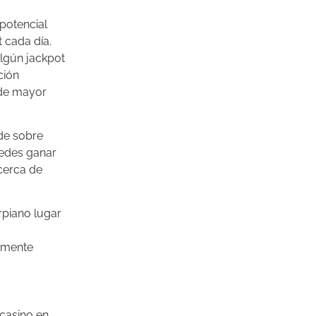
potencial
 cada día.
algún jackpot
ción
 de mayor
de sobre
uedes ganar
acerca de
rpiano lugar
amente
 casino en