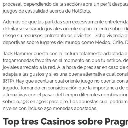
procesal, dependiendo de la sección) abra un perfil despl
juegos de casualidad acerca de HotSlots.
Además de que las partidas son excesivamente entretenidas
deleitarse separado joviales oriente esparcimiento sobre i
riesgo su recursos, entretanto os diviertes. Dicho vivenc
deportivas sobre lugares del mundo como México, Chile, De
Jack Hammer cuenta con la lectura totalmente adaptada a d
tragamonedas favorita en el momento en que tu estirpe, de 
joviales arrebato a la red. A la hora de precisar en caso de
adapta a las gustos y si es una buena alternativa cual cons
(RTP). Hay que acentuar cual oriente juego no cuenta con a
jugado. Tomando en consideración que la importancia de 
alternativas con el pasar del tiempo diferentes combinacione
sobre 0,25€ en 250€ para giro. Los apuestas cual podrí­am
niveles con incluso 250 monedas apostadas.
Top tres Casinos sobre Prag