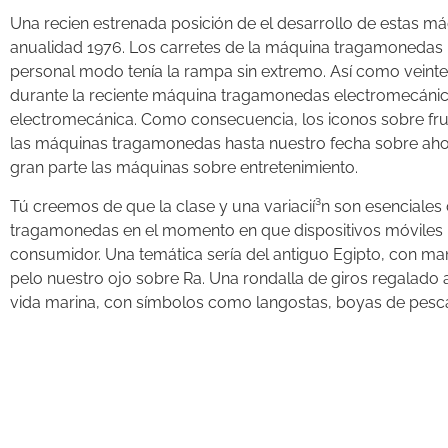
Una recien estrenada posición de el desarrollo de estas
anualidad 1976. Los carretes de la máquina tragamonedas 
personal modo tenía la rampa sin extremo. Así­ como veint
durante la reciente máquina tragamonedas electromecánica
electromecánica. Como consecuencia, los iconos sobre fru
las máquinas tragamonedas hasta nuestro fecha sobre aho
gran parte las máquinas sobre entretenimiento.
Tú creemos de que la clase y una variacií³n son esenciales de
tragamonedas en el momento en que dispositivos móviles b
consumidor. Una temática serí­a del antiguo Egipto, con ma
pelo nuestro ojo sobre Ra. Una rondalla de giros regalado 
vida marina, con símbolos como langostas, boyas de pesc