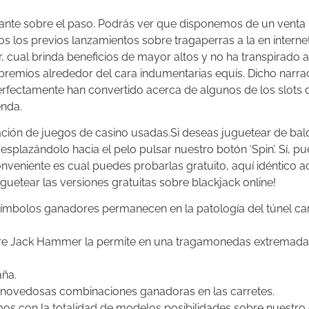
dante sobre el paso. Podrás ver que disponemos de un venta 
s los previos lanzamientos sobre tragaperras a la en internet
cual brinda beneficios de mayor altos y no ha transpirado 
remios alrededor del cara indumentarias equis. Dicho narra
rfectamente han convertido acerca de algunos de los slots
enda.
ación de juegos de casino usadas.Si deseas juguetear de bal
plazándolo hacia el pelo pulsar nuestro botón ‘Spin’. Sí, p
onveniente es cual puedes probarlas gratuito, aquí idéntico 
uguetear las versiones gratuitas sobre blackjack online!
mbolos ganadores permanecen en la patologí­a del túnel ca
bre Jack Hammer la permite en una tragamonedas extremad
aña.
n novedosas combinaciones ganadoras en las carretes.
mos con la totalidad de modelos posibilidades sobre nuestro