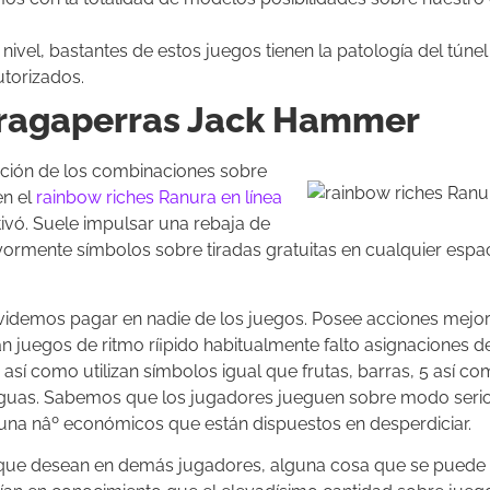
nivel, bastantes de estos juegos tienen la patologí­a del túne
utorizados.
 tragaperras Jack Hammer
nción de los combinaciones sobre
en el
rainbow riches Ranura en línea
ivó. Suele impulsar una rebaja de
ormente símbolos sobre tiradas gratuitas en cualquier espac
olvidemos pagar en nadie de los juegos. Posee acciones mejo
an juegos de ritmo rí¡pido habitualmente falto asignaciones d
sí­ como utilizan símbolos igual que frutas, barras, 5 así­ c
guas. Sabemos que los jugadores jueguen sobre modo serio
 una nâº económicos que están dispuestos en desperdiciar.
s que desean en demás jugadores, alguna cosa que se puede