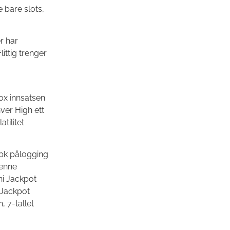
 bare slots,
r har
littig trenger
0x innsatsen
hver High ett
atilitet
denne
ni Jackpot
t Jackpot
, 7-tallet