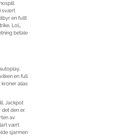
ospill.
i svært
lbyr en fullt
rike, LoL,
letning betale
 autoplay,
ilken en full
 kroner alias
ll. Jackpot
 det den er.
rten av
lart vært
holde sjarmen