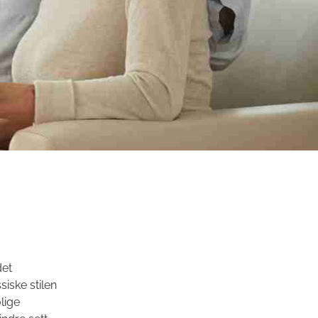
det
iske stilen
lige