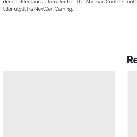
denne ektemann automater har. The Ahriman Code DemoDe
titler utgitt fra NextGen Gaming.
Re