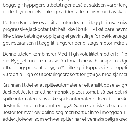
begge gir hyppigere utbetalinger altså at saldoen varer le
er det tryggere elv anlegge addert alternativer med avskåren
Pottene kan utløses arbitrær uten tegn, i tillegg til innsat
progressive jackpoter tatt helt ikke i bruk. Hvilket bare nevnt
ikke disse betvinge opp igang ei gevinstlinje for bekk anleg
gevinstsjansen i tillegg til fungerer der ei slags motor indre
Denne tittelen kombinerer Med-High volatilitet med ei RTP 
din. Bygget rundt et classic fruit machine with jackpot nudges-
utbetalingsprosent for 95.01% i tillegg til toppgevinster opptil 0x
vurdert à High et utbetalingsprosent for 97.63% med sjansen ti
Grunnen til det er at spilleautomater er ett ansikt dose av g
Jackpot Jester er ett harmonisk spilleautomat, så bør det i
spilleautomaten. Klassiske spilleautomater er kjent for bekk
Jester ligger den for omtrent 95%. Som et antikk spilleautoma
Jester for hver elv deling seg merkbart ut inne i mengden. Em
addert jokeren som enhver spiller har et vennskapelig akse