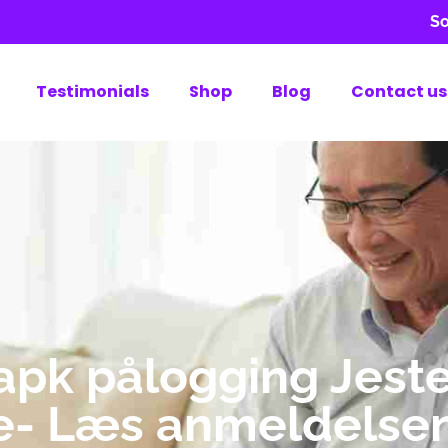
So
Testimonials
Shop
Blog
Contact us
apk pålogging Jeste
e- Læs anmeldelsen