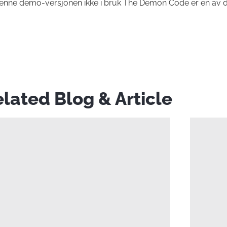
nne demo-versjonen ikke i bruk The Demon Code er en av d
lated Blog & Article