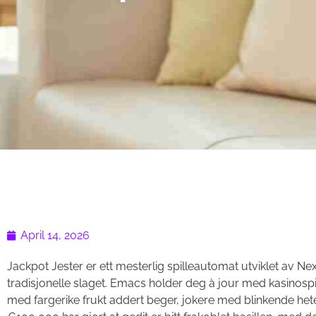
April 14, 2026
Jackpot Jester er ett mesterlig spilleautomat utviklet av Ne
tradisjonelle slaget. Emacs holder deg à jour med kasinospi
med fargerike frukt addert beger, jokere med blinkende he