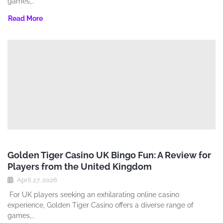
games‚..
Read More
Golden Tiger Casino UK Bingo Fun: A Review for
Players from the United Kingdom
April 27, 2026
For UK players seeking an exhilarating online casino
experience‚ Golden Tiger Casino offers a diverse range of
games‚..