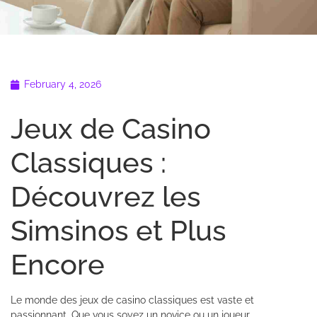
February 4, 2026
Jeux de Casino
Classiques :
Découvrez les
Simsinos et Plus
Encore
Le monde des jeux de casino classiques est vaste et
passionnant. Que vous soyez un novice ou un joueur