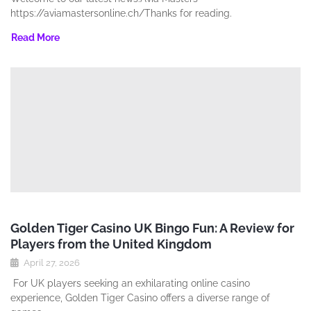
https://aviamastersonline.ch/Thanks for reading.
Read More
Golden Tiger Casino UK Bingo Fun: A Review for
Players from the United Kingdom
April 27, 2026
For UK players seeking an exhilarating online casino
experience‚ Golden Tiger Casino offers a diverse range of