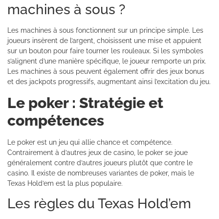
machines à sous ?
Les machines à sous fonctionnent sur un principe simple. Les
joueurs insèrent de l’argent, choisissent une mise et appuient
sur un bouton pour faire tourner les rouleaux. Si les symboles
s’alignent d’une manière spécifique, le joueur remporte un prix.
Les machines à sous peuvent également offrir des jeux bonus
et des jackpots progressifs, augmentant ainsi l’excitation du jeu.
Le poker : Stratégie et
compétences
Le poker est un jeu qui allie chance et compétence.
Contrairement à d’autres jeux de casino, le poker se joue
généralement contre d’autres joueurs plutôt que contre le
casino. Il existe de nombreuses variantes de poker, mais le
Texas Hold’em est la plus populaire.
Les règles du Texas Hold’em