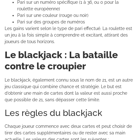
Pari sur un numéro spécifique (1 à 36, ou 0 pour la
roulette européenne)
Pari sur une couleur (rouge ou noir)
Pari sur des groupes de numéros
Les gains varient selon le type de pari effectué. La roulette est
un jeu à la fois simple à comprendre et excitant, attirant des
joueurs de tous horizons.
Le blackjack : La bataille
contre le croupier
Le blackjack, également connu sous le nom de 21, est un autre
jeu classique qui combine chance et stratégie. Le but est
d’obtenir une main de cartes dont la valeur est aussi proche
que possible de 21, sans dépasser cette limite.
Les règles du blackjack
Chaque joueur commence avec deux cartes et peut choisir de
tirer des cartes supplémentaires ou de rester avec sa main
actuelle. Les valeurs des cartes sont les suivantes :