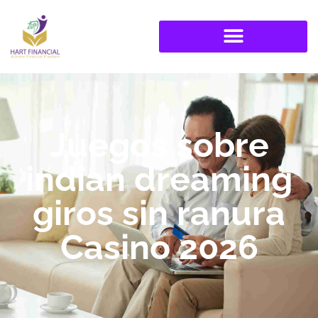
Juegos sobre
indian dreaming
giros sin ranura
Casino 2026