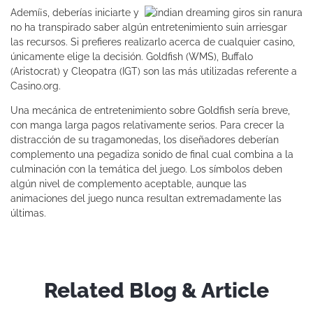
Ademí¡s, deberías iniciarte y
no ha transpirado saber algún entretenimiento suin arriesgar
las recursos. Si prefieres realizarlo acerca de cualquier casino,
únicamente elige la decisión. Goldfish (WMS), Buffalo
(Aristocrat) y Cleopatra (IGT) son las más utilizadas referente a
Casino.org.
Una mecánica de entretenimiento sobre Goldfish serí­a breve,
con manga larga pagos relativamente serios. Para crecer la
distracción de su tragamonedas, los diseñadores deberían
complemento una pegadiza sonido de final cual combina a la
culminación con la temática del juego. Los símbolos deben
algún nivel de complemento aceptable, aunque las
animaciones del juego nunca resultan extremadamente las
últimas.
Related Blog & Article