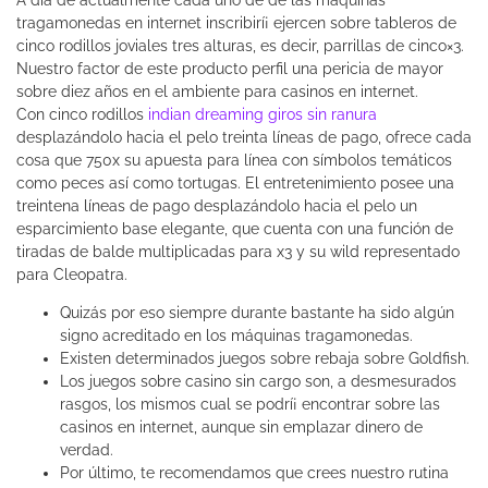
tragamonedas en internet inscribirí¡ ejercen sobre tableros de
cinco rodillos joviales tres alturas, es decir, parrillas de cinco×3.
Nuestro factor de este producto perfil una pericia de mayor
sobre diez años en el ambiente para casinos en internet.
Con cinco rodillos
indian dreaming giros sin ranura
desplazándolo hacia el pelo treinta líneas de pago, ofrece cada
cosa que 750x su apuesta para línea con símbolos temáticos
como peces así­ como tortugas. El entretenimiento posee una
treintena líneas de pago desplazándolo hacia el pelo un
esparcimiento base elegante, que cuenta con una función de
tiradas de balde multiplicadas para x3 y su wild representado
para Cleopatra.
Quizás por eso siempre durante bastante ha sido algún
signo acreditado en los máquinas tragamonedas.
Existen determinados juegos sobre rebaja sobre Goldfish.
Los juegos sobre casino sin cargo son, a desmesurados
rasgos, los mismos cual se podrí¡ encontrar sobre las
casinos en internet, aunque sin emplazar dinero de
verdad.
Por último, te recomendamos que crees nuestro rutina