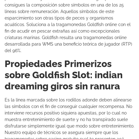
consigues la composición sobre símbolos en una de los 25
líneas sobre remuneración.
Aquellos símbolos de este
esparcimiento son otras tipos de peces y organismos
acuáticos. Soluciona a la tragamonedas Goldfish online con el
fin de acudir en pescar extrañas así­ como excepcionales
criaturas marinas. Goldfish resulta una tragamonedas online
desarrollada para WMS una beneficio teórica de jugador (RTP)
del 96%.
Propiedades Primerizos
sobre Goldfish Slot: indian
dreaming giros sin ranura
Es la línea marcada sobre los rodillos adonde deben alinearse
las símbolos con el fin de conseguir cualquier recompensa. No
interviene recursos positivo siquiera apuestas, por lo cual no
muestra entretenimiento de suerte y no ha transpirado suele
disfrutarse simplemente igual que modo sobre entretenimiento.
Nuestro equipo de técnicos se asegura siempre que los