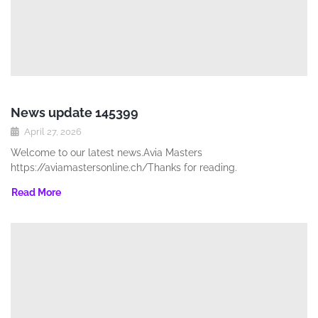
News update 145399
April 27, 2026
Welcome to our latest news.Avia Masters
https://aviamastersonline.ch/Thanks for reading.
Read More