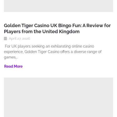
Golden Tiger Casino UK Bingo Fun: A Review for
Players from the United Kingdom
April 27, 2026
For UK players seeking an exhilarating online casino
experience‚ Golden Tiger Casino offers a diverse range of
games‚..
Read More