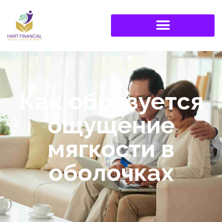
Как образуется
ощущение
мягкости в
оболочках