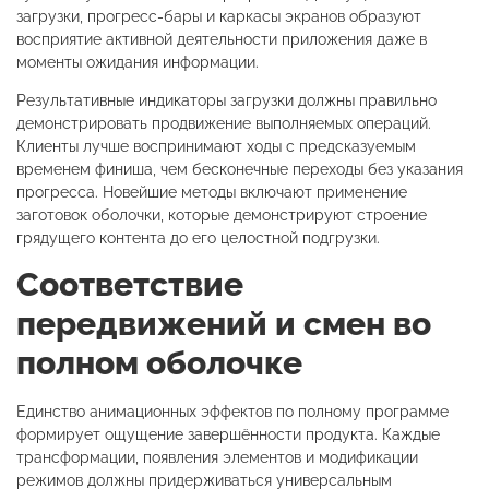
загрузки, прогресс-бары и каркасы экранов образуют
восприятие активной деятельности приложения даже в
моменты ожидания информации.
Результативные индикаторы загрузки должны правильно
демонстрировать продвижение выполняемых операций.
Клиенты лучше воспринимают ходы с предсказуемым
временем финиша, чем бесконечные переходы без указания
прогресса. Новейшие методы включают применение
заготовок оболочки, которые демонстрируют строение
грядущего контента до его целостной подгрузки.
Соответствие
передвижений и смен во
полном оболочке
Единство анимационных эффектов по полному программе
формирует ощущение завершённости продукта. Каждые
трансформации, появления элементов и модификации
режимов должны придерживаться универсальным